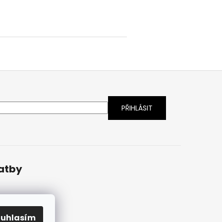
latby
ouhlasím