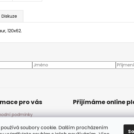
Diskuze
ur, 120x62.
rmace pro vás
Přijímáme online p
odní podmínky
ínky ochrany osobních
ů
používá soubory cookie. Dalším procházením
S