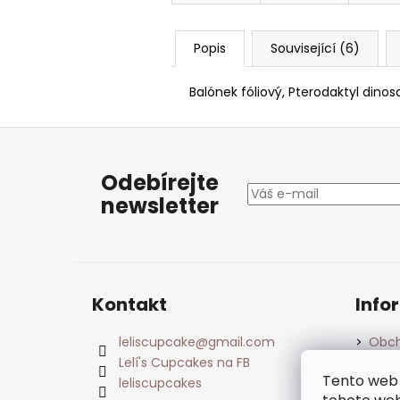
Popis
Související (6)
Balónek fóliový, Pterodaktyl dinosa
Z
á
Odebírejte
p
newsletter
a
t
í
Kontakt
Info
leliscupcake
@
gmail.com
Obch
Lelí's Cupcakes na FB
Podm
údaj
Tento web 
leliscupcakes