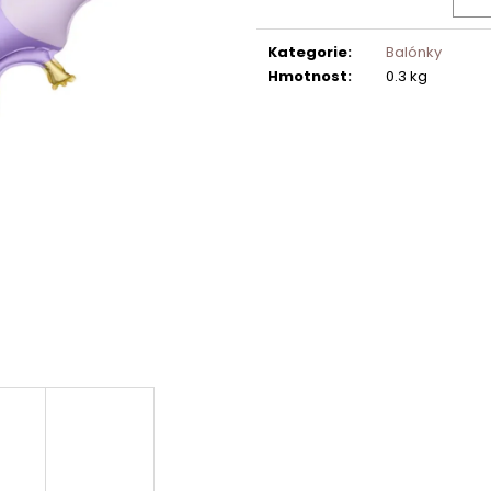
Kategorie
:
Balónky
Hmotnost
:
0.3 kg