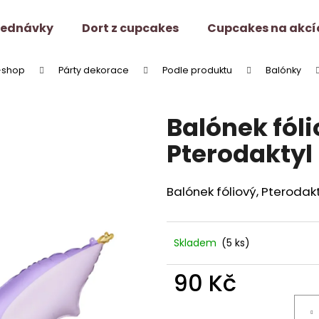
jednávky
Dort z cupcakes
Cupcakes na akcí
-shop
Párty dekorace
Podle produktu
Balónky
Co potřebujete najít?
Balónek fóli
HLEDAT
Pterodaktyl
Balónek fóliový, Pterodakt
Doporučujeme
Skladem
(5 ks)
90 Kč
Měrná
cena: