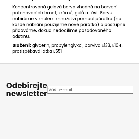
Koncentrovaná gelová barva vhodná na barvení
potahovacích hmot, krémů, gelů a těst. Barvu
nabíráme v malém množství pomocí párátka (na
každé nabrání použijeme nové párátko) a postupně
přidáváme, dokud nedocílíme požadovaného
odstínu.
Složení:
glycerin, propylenglykol, barviva E133, E104,
protispékavá látka E551
Z
á
p
Odebírejte
a
newsletter
t
í