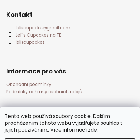
Kontakt
leliscupcake
@
gmail.com
Lelí's Cupcakes na FB
leliscupcakes
Informace pro vás
Obchodní podmínky
Podmínky ochrany osobních údajů
Přijímáme online platby
Tento web používá soubory cookie. Dalším
procházením tohoto webu vyjadřujete souhlas s
jejich používáním.. Více informací
zde
.