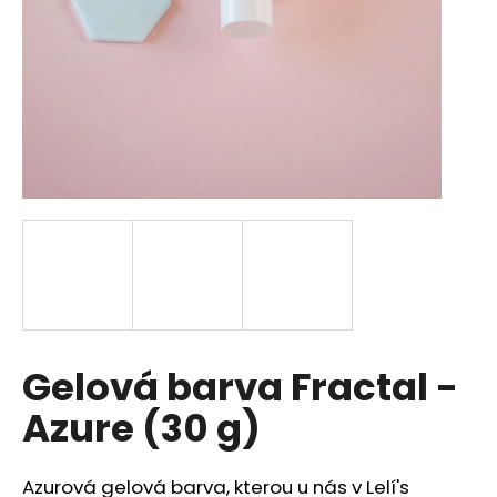
a
j
í
t
?
HLEDAT
D
Gelová barva Fractal -
o
p
Azure (30 g)
o
r
u
Azurová gelová barva, kterou u nás v Lelí's