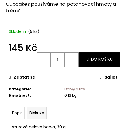
č
Cupcakes používáme na potahovací hmoty a
u
krémů.
j
e
m
Skladem
(5 ks)
e
145 Kč
Měrná
DO KOŠÍKU
cena:
Zeptat se
Sdílet
Kategorie
:
Barvy a fixy
Hmotnost
:
0.13 kg
Popis
Diskuze
Azurová gelová barva, 30 g.