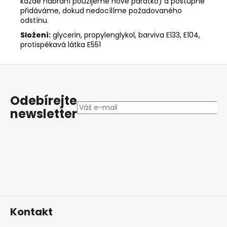
každé nabrání použijeme nové párátko) a postupně
přidáváme, dokud nedocílíme požadovaného
odstínu.
Složení:
glycerin, propylenglykol, barviva E133, E104,
protispékavá látka E551
Z
á
p
Odebírejte
a
newsletter
t
í
Kontakt