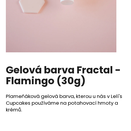
a
j
í
t
?
Gelová barva Fractal -
HLEDAT
Flamingo (30g)
D
Plameňáková gelová barva, kterou u nás v Lelí's
o
Cupcakes používáme na potahovací hmoty a
p
krémů.
o
r
u