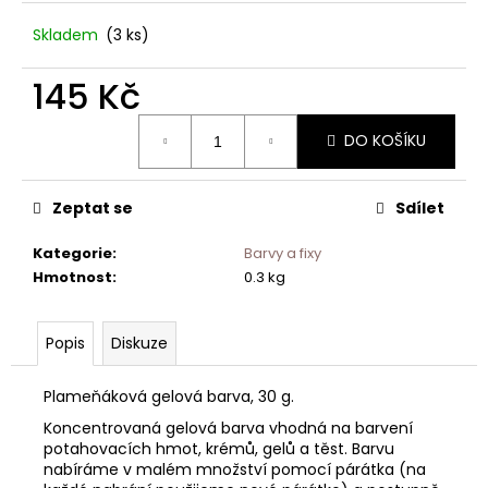
č
u
Skladem
(3 ks)
j
e
145 Kč
m
e
Měrná
DO KOŠÍKU
cena:
Zeptat se
Sdílet
Kategorie
:
Barvy a fixy
Hmotnost
:
0.3 kg
Popis
Diskuze
Plameňáková gelová barva, 30 g.
Koncentrovaná gelová barva vhodná na barvení
potahovacích hmot, krémů, gelů a těst. Barvu
nabíráme v malém množství pomocí párátka (na