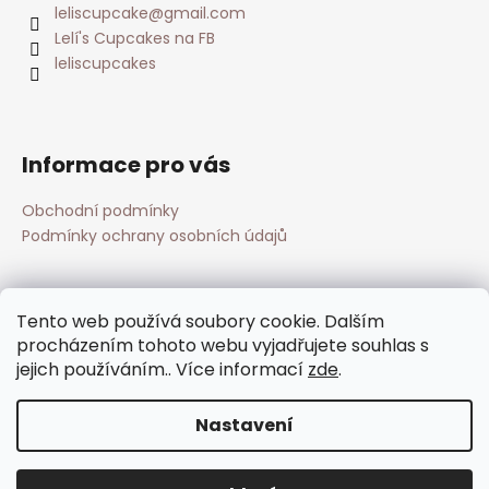
leliscupcake
@
gmail.com
Lelí's Cupcakes na FB
leliscupcakes
Informace pro vás
Obchodní podmínky
Podmínky ochrany osobních údajů
Přijímáme online platby
Tento web používá soubory cookie. Dalším
procházením tohoto webu vyjadřujete souhlas s
jejich používáním.. Více informací
zde
.
Nastavení
Vytvořil Shoptet
Copyright 2026
Lelí's cupcakes
. Všechna práva