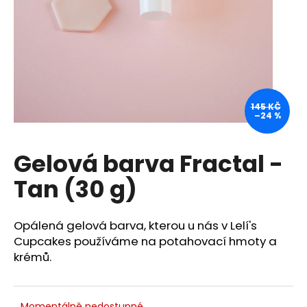
a
j
í
t
?
145 KČ
–24 %
Gelová barva Fractal -
HLEDAT
Tan (30 g)
D
Opálená gelová barva, kterou u nás v Lelí's
o
Cupcakes používáme na potahovací hmoty a
p
krémů.
o
r
u
Momentálně nedostupné