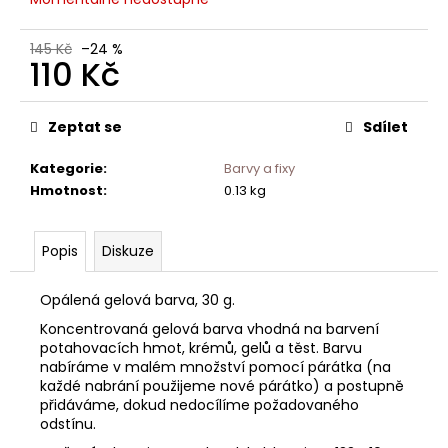
č
u
j
145 Kč
–24 %
110 Kč
e
m
Měrná
e
cena:
Zeptat se
Sdílet
Kategorie
:
Barvy a fixy
Hmotnost
:
0.13 kg
Popis
Diskuze
Opálená gelová barva, 30 g.
Koncentrovaná gelová barva vhodná na barvení
potahovacích hmot, krémů, gelů a těst. Barvu
nabíráme v malém množství pomocí párátka (na
každé nabrání použijeme nové párátko) a postupně
přidáváme, dokud nedocílíme požadovaného
odstínu.