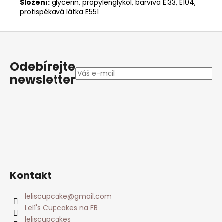
Složení:
glycerin, propylenglykol, barviva E133, E104,
protispékavá látka E551
Z
á
p
Odebírejte
a
newsletter
t
í
Kontakt
leliscupcake
@
gmail.com
Lelí's Cupcakes na FB
leliscupcakes