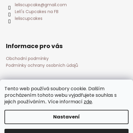
leliscupcake
@
gmail.com
Lelí's Cupcakes na FB
leliscupcakes
Informace pro vás
Obchodní podmínky
Podmínky ochrany osobních údajů
Přijímáme online platby
Tento web používá soubory cookie. Dalším
procházením tohoto webu vyjadřujete souhlas s
jejich používáním.. Více informací
zde
.
Nastavení
Vytvořil Shoptet
Copyright 2026
Lelí's cupcakes
. Všechna práva