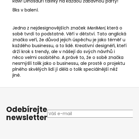
Raw! Dinosauří talířky na každou zábavnou párty!
8ks v balení.
Jedna z nejdesignovějších značek
MeriMeri
, která o
sobě tvrdí to podstatné. Věří v
dětství. Tato anglická
značka veří, že důvod jejich úspěchu je jako téměř u
každého businessu, a to lidé. Kreativní designéři, kteří
drží krok s trendy, ale v nášejí do svých návrhů i
něco velmi osobitého. A právě to, že o sobě značka
nesmýšlí tolik jako o businessu, ale prostě o projektu
plného skvělých lidí jí dělá o tolik speciálnější něž
jiné.
Z
á
p
Odebírejte
a
newsletter
t
í