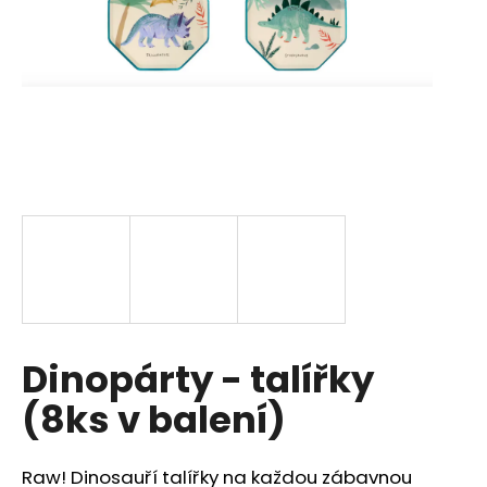
a
j
í
t
?
HLEDAT
D
Dinopárty - talířky
o
p
(8ks v balení)
o
r
u
Raw! Dinosauří talířky na každou zábavnou