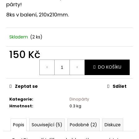
č
párty!
u
j
8ks v balení, 210x210mm.
e
m
e
Skladem
(2 ks)
150 Kč
Měrná
DO KOŠÍKU
cena:
Zeptat se
Sdílet
Kategorie
:
Dinopárty
Hmotnost
:
0.3 kg
Popis
Související (5)
Podobné (2)
Diskuze