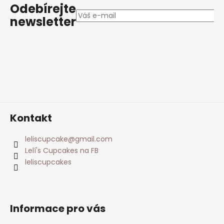
p
c
Odebírejte
í
í
a
newsletter
p
t
r
í
v
k
y
v
ý
p
i
Kontakt
s
u
leliscupcake
@
gmail.com
Lelí's Cupcakes na FB
leliscupcakes
Informace pro vás