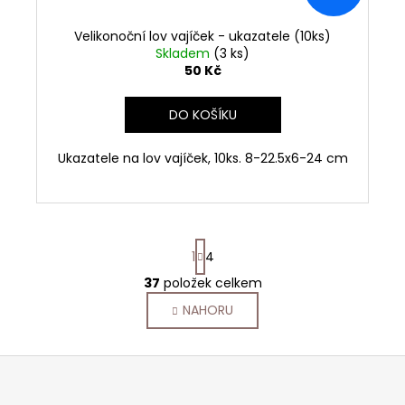
Velikonoční lov vajíček - ukazatele (10ks)
Skladem
(3 ks)
50 Kč
DO KOŠÍKU
Ukazatele na lov vajíček, 10ks. 8-22.5x6-24 cm
S
1
4
t
r
37
položek celkem
O
á
v
NAHORU
n
l
k
o
á
Z
v
d
á
á
a
n