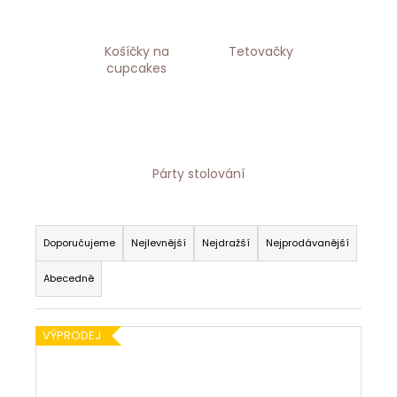
a
j
Košíčky na
Tetovačky
í
cupcakes
t
?
Párty stolování
HLEDAT
Ř
a
Doporučujeme
Nejlevnější
Nejdražší
Nejprodávanější
z
D
Abecedně
e
o
n
p
V
í
VÝPRODEJ
o
ý
p
r
p
u
r