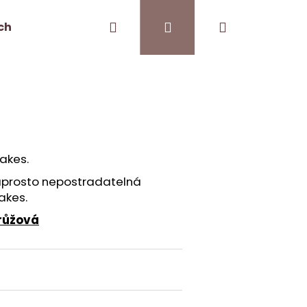
Hledat
Přihlášení
Nákupní
ch
Kontakt
Pro kavárny
košík
akes.
naprosto nepostradatelná
akes.
růžová