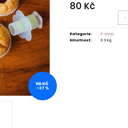
80 Kč
Měrná
cena:
Kategorie
:
E-shop
Hmotnost
:
0.3 kg
110 KČ
–27 %