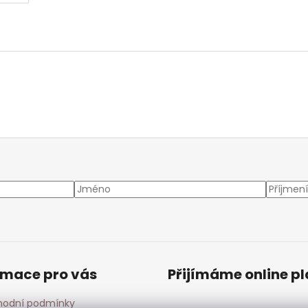
rmace pro vás
Přijímáme online p
odní podmínky