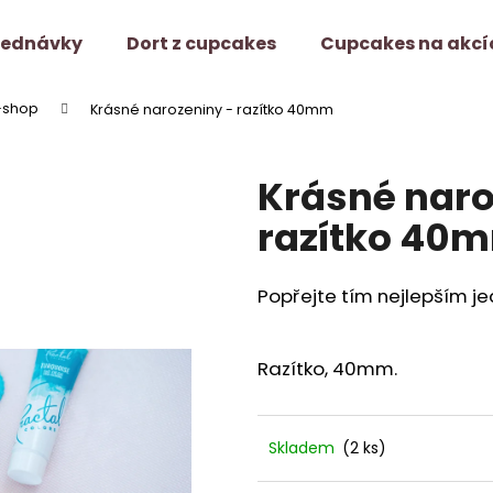
jednávky
Dort z cupcakes
Cupcakes na akcí
-shop
Krásné narozeniny - razítko 40mm
Co potřebujete najít?
Krásné naro
HLEDAT
razítko 40
Popřejte tím nejlepším 
Doporučujeme
Razítko, 40mm.
Skladem
(2 ks)