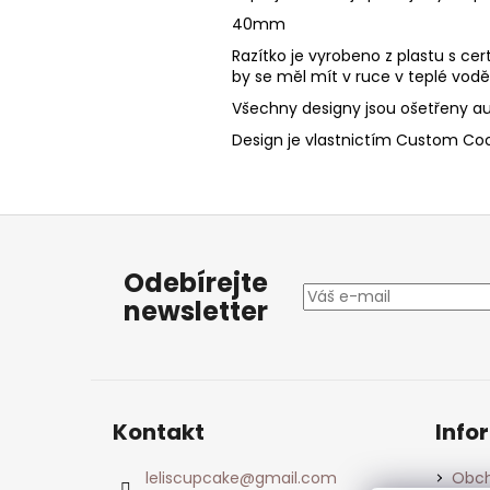
40mm
Razítko je vyrobeno z plastu s cer
by se měl mít v ruce v teplé vod
Všechny designy jsou ošetřeny au
Design je vlastnictím Custom Cook
Z
á
Odebírejte
p
newsletter
a
t
í
Kontakt
Info
leliscupcake
@
gmail.com
Obch