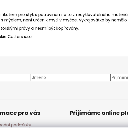
tifikátem pro styk s potravinami a to z recyklovatelného materiá
ě s mýdlem, není určen k mytí v myčce. Vykrajovátko by neměl
torskými právy a nesmí být kopírovány.
ie Cutters s.r.o.
rmace pro vás
Přijímáme online p
odní podmínky