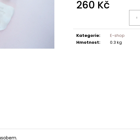
260 Kč
Měrná
cena:
Kategorie
:
E-shop
Hmotnost
:
0.3 kg
působem.