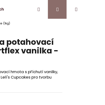
Hledat
Přihlášení
Nákupní
ch
Kontakt
Pro kavárny
e (1kg)
košík
a potahovací
flex vanilka -
ací hmota s příchutí vanilky,
Lelí's Cupcakes pro tvorbu