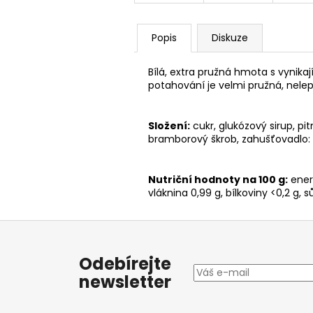
Popis
Diskuze
Bílá, extra pružná hmota s vynika
potahování je velmi pružná, nelepí
Složení:
cukr, glukózový sirup, p
bramborový škrob, zahušťovadlo: 
Nutriční hodnoty na 100 g:
energ
vláknina 0,99 g, bílkoviny <0,2 g, s
Z
á
Odebírejte
p
newsletter
a
t