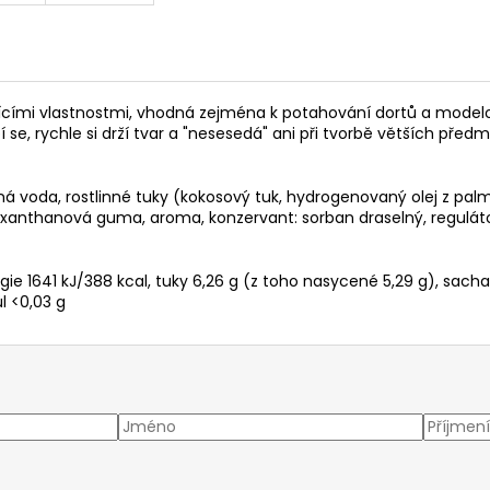
jícími vlastnostmi, vhodná zejména k potahování dortů a modelov
 se, rychle si drží tvar a "nesesedá" ani při tvorbě větších předm
itná voda, rostlinné tuky (kokosový tuk, hydrogenovaný olej z pa
xanthanová guma, aroma, konzervant: sorban draselný, regulátor 
ie 1641 kJ/388 kcal, tuky 6,26 g (z toho nasycené 5,29 g), sachar
ůl <0,03 g