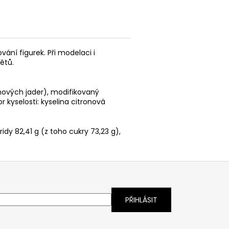
ání figurek. Při modelaci i
ětů.
lmových jader), modifikovaný
kyselosti: kyselina citronová
idy 82,41 g (z toho cukry 73,23 g),