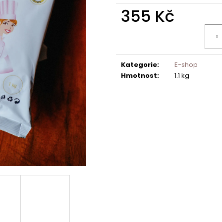
355 Kč
Měrná
cena:
Kategorie
:
E-shop
Hmotnost
:
1.1 kg