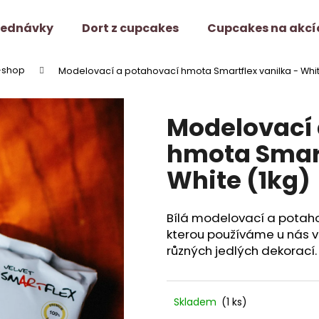
jednávky
Dort z cupcakes
Cupcakes na akcí
-shop
Modelovací a potahovací hmota Smartflex vanilka - Whit
Co potřebujete najít?
Modelovací 
HLEDAT
hmota Smart
White (1kg)
Doporučujeme
Bílá modelovací a potahov
kterou používáme u nás v 
různých jedlých dekorací.
Skladem
(1 ks)