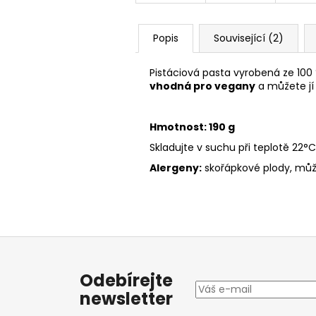
Popis
Související (2)
Pistáciová pasta vyrobená ze 100
vhodná pro vegany
a můžete jí 
Hmotnost: 190 g
Skladujte v suchu při teplotě 22°C
Alergeny:
skořápkové plody, můž
Z
á
Odebírejte
p
newsletter
a