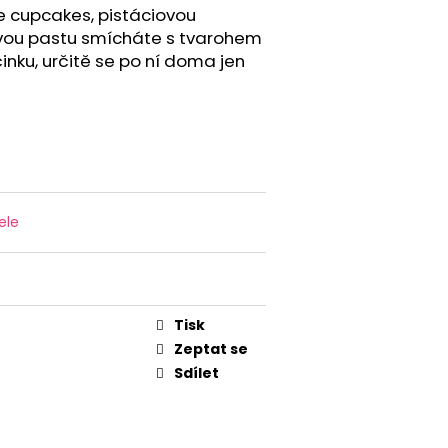
e cupcakes, pistáciovou
ovou pastu smícháte s tvarohem
inku, určitě se po ní doma jen
ele
Tisk
Zeptat se
Sdílet