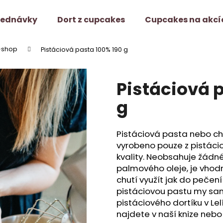
jednávky
Dort z cupcakes
Cupcakes na akcí
-shop
Pistáciová pasta 100% 190 g
Co potřebujete najít?
Pistáciová 
HLEDAT
g
Pistáciová pasta nebo ch
Doporučujeme
vyrobeno pouze z pistáci
kvality. Neobsahuje žádné 
palmového oleje, je vhod
chutí využít jak do pečení
pistáciovou pastu my sa
pistáciového dortíku v Le
najdete v naší knize nebo