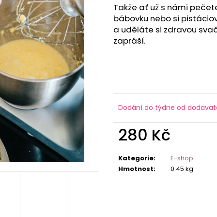
Takže ať už s námi pečet
bábovku nebo si pistáci
a uděláte si zdravou svač
zapráší.
Dodání do týdne od dodavat
280 Kč
Měrná
cena:
Kategorie
:
E-shop
Hmotnost
:
0.45 kg