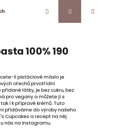
Hledat
Přihlášení
Nákupní
ch
Kontakt
Pro kavárny
košík
pasta 100% 190
cete-li pistáciové máslo je
ových ořechů prvotřídní
přidané látky, je bez cukru, bez
ná pro vegany a můžete jí s
 tak i k přípravě krémů. Tuto
mi přidáváme do výroby našeho
lí's Cupcakes a recept na něj
 u nás na instagramu.