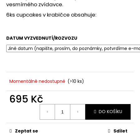
č
vesmírného zvídavce.
u
j
6ks cupcakes v krabičce obsahuje:
e
m
e
DATUM VYZVEDNUTÍ/ROZVOZU
Momentálně nedostupné
(>10 ks)
695 Kč
Měrná
DO KOŠÍKU
cena:
Zeptat se
Sdílet