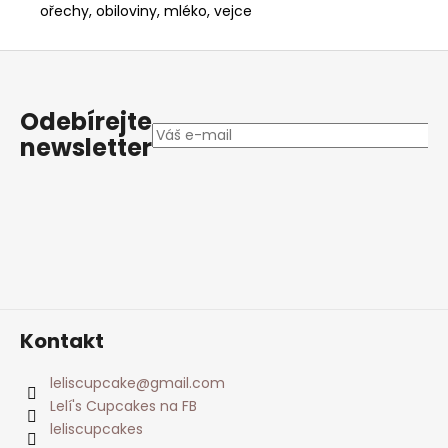
ořechy, obiloviny, mléko, vejce
Z
á
p
Odebírejte
a
newsletter
t
í
Kontakt
leliscupcake
@
gmail.com
Lelí's Cupcakes na FB
leliscupcakes