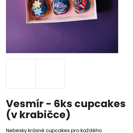
a
j
í
t
?
HLEDAT
D
Vesmír - 6ks cupcakes
o
p
(v krabičce)
o
r
u
Nebesky krásné cupcakes pro každého