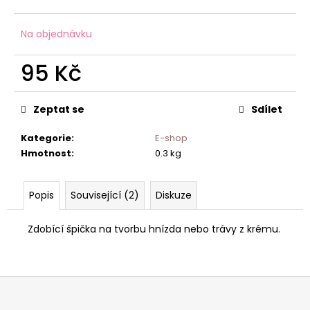
č
u
j
Na objednávku
e
m
95 Kč
e
Měrná
cena:
Zeptat se
Sdílet
Kategorie
:
E-shop
Hmotnost
:
0.3 kg
Popis
Související (2)
Diskuze
Zdobící špička na tvorbu hnízda nebo trávy z krému.
Z
á