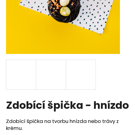
a
j
í
t
?
HLEDAT
D
Zdobící špička - hnízdo
o
p
o
Zdobící špička na tvorbu hnízda nebo trávy z
r
krému.
u