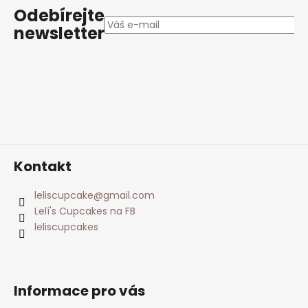
p
Odebírejte
a
newsletter
t
í
Kontakt
leliscupcake
@
gmail.com
Lelí's Cupcakes na FB
leliscupcakes
Informace pro vás