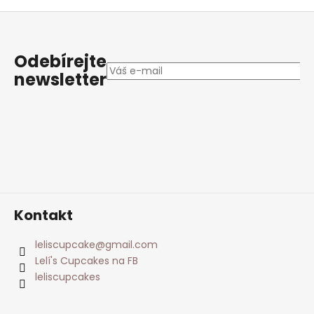
Z
á
p
Odebírejte
a
newsletter
t
í
Kontakt
leliscupcake
@
gmail.com
Lelí's Cupcakes na FB
leliscupcakes