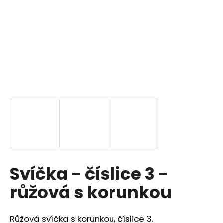
a
j
í
t
?
HLEDAT
D
Svíčka - číslice 3 -
o
p
růžová s korunkou
o
r
u
Růžová svíčka s korunkou, číslice 3.