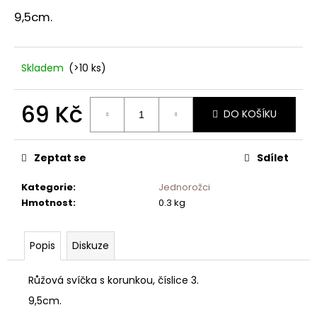
č
u
9,5cm.
j
e
m
Skladem
(>10 ks)
e
69 Kč
DO KOŠÍKU
Měrná
cena:
Zeptat se
Sdílet
Kategorie
:
Jednorožci
Hmotnost
:
0.3 kg
Popis
Diskuze
Růžová svíčka s korunkou, číslice 3.
9,5cm.