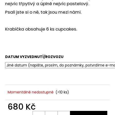
č
nejvíc třpytivý a úplně nejvíc pastelový.
u
j
Psali jste si o ně, tak jsou mezi námi.
e
m
e
Krabička obsahuje 6 ks cupcakes.
DATUM VYZVEDNUTÍ/ROZVOZU
Momentálně nedostupné
(>10 ks)
680 Kč
Měrná