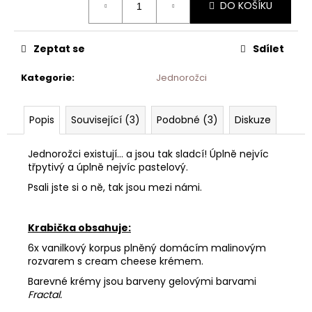
DO KOŠÍKU
cena:
Zeptat se
Sdílet
Kategorie
:
Jednorožci
Popis
Související (3)
Podobné (3)
Diskuze
Jednorožci existují… a jsou tak sladcí!
Úplně nejvíc
třpytivý a úplně nejvíc pastelový.
Psali jste si o ně, tak jsou mezi námi.
Krabička obsahuje:
6x vanilkový korpus plněný domácím malinovým
rozvarem s cream cheese krémem.
Barevné krémy jsou barveny gelovými barvami
Fractal.