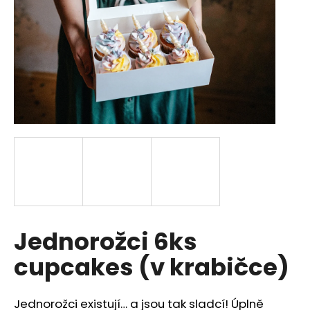
a
j
í
t
?
HLEDAT
D
Jednorožci 6ks
o
p
cupcakes (v krabičce)
o
r
u
Jednorožci existují… a jsou tak sladcí!
Úplně