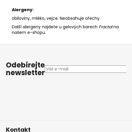
Alergeny:
obiloviny, mléko, vejce. Neobsahuje ořechy.
Další alergeny najdete u gelových barech
Fractal
na
našem e-shopu.
Z
á
p
Odebírejte
a
newsletter
t
í
Kontakt