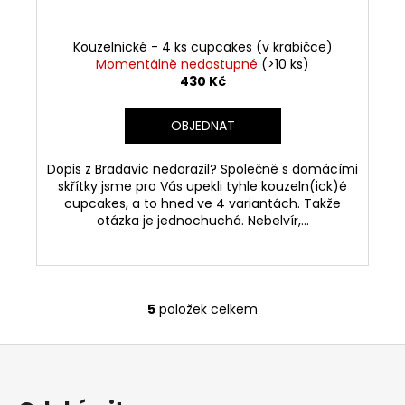
Kouzelnické - 4 ks cupcakes (v krabičce)
Momentálně nedostupné
(>10 ks)
430 Kč
OBJEDNAT
Dopis z Bradavic nedorazil? Společně s domácími
skřítky jsme pro Vás upekli tyhle kouzeln(ick)é
cupcakes, a to hned ve 4 variantách. Takže
otázka je jednochuchá. Nebelvír,...
5
položek celkem
O
v
Z
l
á
á
d
p