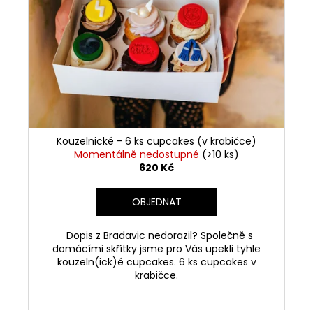
Kouzelnické - 6 ks cupcakes (v krabičce)
Momentálně nedostupné
(>10 ks)
620 Kč
OBJEDNAT
Dopis z Bradavic nedorazil? Společně s
domácími skřítky jsme pro Vás upekli tyhle
kouzeln(ick)é cupcakes. 6 ks cupcakes v
krabičce.