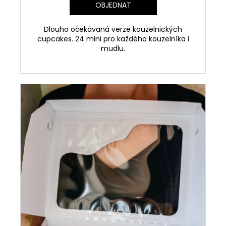
č
OBJEDNAT
u
j
Dlouho očekávaná verze kouzelnických
e
cupcakes. 24 mini pro každého kouzelníka i
m
mudlu.
e