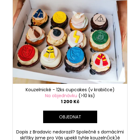
Kouzelnické - 12ks cupcakes (v krabičce)
Na objednávku
(>10 ks)
1 200 Kč
OBJEDNAT
Dopis z Bradavic nedorazil? Společně s domácími
skřítky jsme pro Vás upekli tyhle kouzeln(ick)é