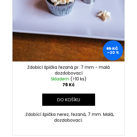
95 KČ
–20 %
Zdobicí špička řezaná pr. 7 mm - malá
dozdobovací
Skladem
(>10 ks)
76 Kč
DO KOŠÍKU
Zdobící špička nerez, řezaná, 7 mm. Malá,
dozdobovací.