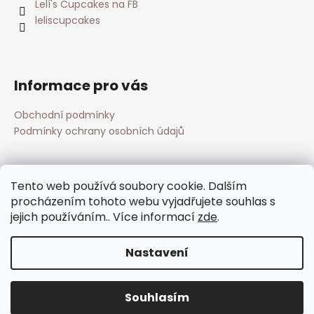
Lelí's Cupcakes na FB
leliscupcakes
Informace pro vás
Obchodní podmínky
Podmínky ochrany osobních údajů
Přijímáme online platby
Tento web používá soubory cookie. Dalším
procházením tohoto webu vyjadřujete souhlas s
jejich používáním.. Více informací
zde
.
Nastavení
Vytvořil Shoptet
Copyright 2026
Lelí's cupcakes
. Všechna práva
Souhlasím
vyhrazena.
Upravit nastavení cookies