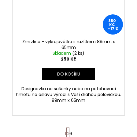
350
KČ
–17 %
Zmrzlina - vykrajovátko s razítkem 89mm x
65mm
Skladem
(2 ks)
290 Kč
DO KOŠÍKU
Designovka na sušenky nebo na potahovací
hmotu na oslavu výročí s Vaší drahou polovičkou.
89mm x 65mm
S
1
6
t