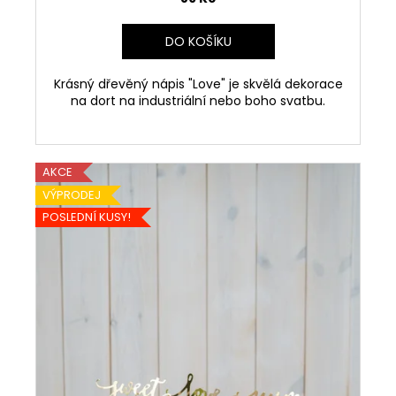
č
u
j
DO KOŠÍKU
e
m
Krásný dřevěný nápis "Love" je skvělá dekorace
e
na dort na industriální nebo boho svatbu.
AKCE
VÝPRODEJ
POSLEDNÍ KUSY!