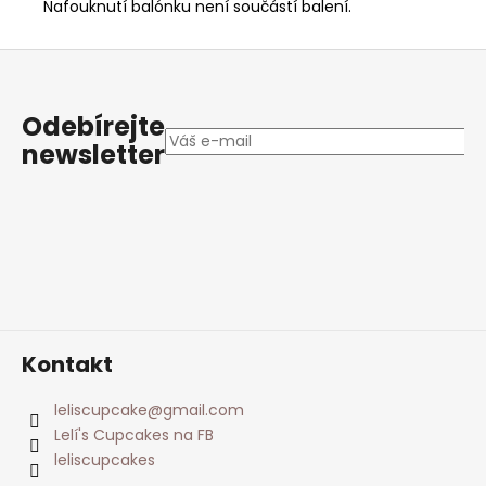
Nafouknutí balónku není součástí balení.
Z
á
p
Odebírejte
a
newsletter
t
í
Kontakt
leliscupcake
@
gmail.com
Lelí's Cupcakes na FB
leliscupcakes