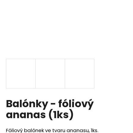
a
j
í
t
?
HLEDAT
D
Balónky - fóliový
o
p
ananas (1ks)
o
r
u
Fóliový balónek ve tvaru ananasu, 1ks.