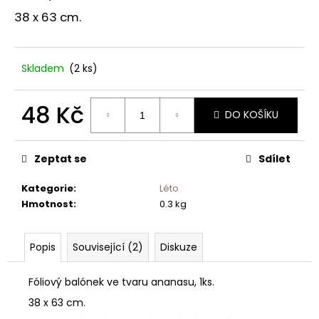
č
u
38 x 63 cm.
j
e
m
Skladem
(2 ks)
e
48 Kč
DO KOŠÍKU
Měrná
cena:
Zeptat se
Sdílet
Kategorie
:
Léto
Hmotnost
:
0.3 kg
Popis
Související (2)
Diskuze
Fóliový balónek ve tvaru ananasu, 1ks.
38 x 63 cm.