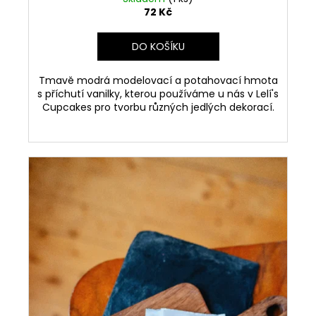
č
72 Kč
u
j
e
DO KOŠÍKU
m
e
Tmavě modrá modelovací a potahovací hmota
s příchutí vanilky, kterou používáme u nás v Lelí's
Cupcakes pro tvorbu různých jedlých dekorací.