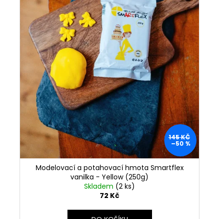
145 KČ
–50 %
Modelovací a potahovací hmota Smartflex
vanilka - Yellow (250g)
Skladem
(2 ks)
72 Kč