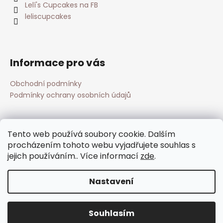
Lelí's Cupcakes na FB
u
leliscupcakes
Informace pro vás
Obchodní podmínky
Podmínky ochrany osobních údajů
Přijímáme online platby
Tento web používá soubory cookie. Dalším
procházením tohoto webu vyjadřujete souhlas s
jejich používáním.. Více informací
zde
.
Nastavení
Vytvořil Shoptet
Copyright 2026
Lelí's cupcakes
. Všechna práva
Souhlasím
vyhrazena.
Upravit nastavení cookies