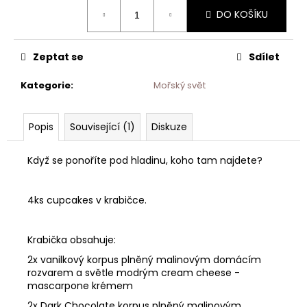
Měrná
DO KOŠÍKU
cena:
Zeptat se
Sdílet
Kategorie
:
Mořský svět
Popis
Související (1)
Diskuze
Když se ponoříte pod hladinu, koho tam najdete?
4ks cupcakes v krabičce.
Krabička obsahuje:
2x vanilkový korpus plněný malinovým domácím
rozvarem a světle modrým cream cheese -
mascarpone krémem
2x Dark Chocolate korpus plněný malinovým