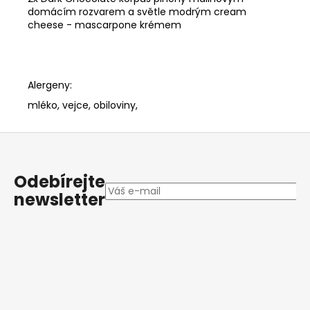
domácím rozvarem a světle modrým cream
cheese - mascarpone krémem
Alergeny:
mléko, vejce, obiloviny,
Z
á
p
Odebírejte
a
newsletter
t
í