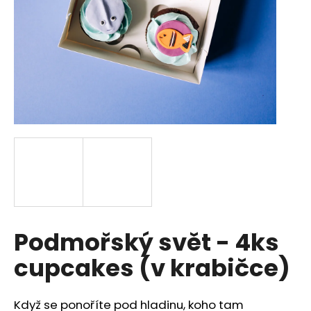
a
j
í
t
?
HLEDAT
D
Podmořský svět - 4ks
o
p
cupcakes (v krabičce)
o
r
u
Když se ponoříte pod hladinu, koho tam