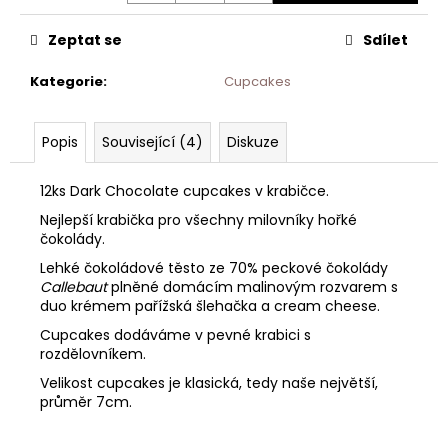
Zeptat se
Sdílet
Kategorie
:
Cupcakes
Popis
Související (4)
Diskuze
12ks Dark Chocolate cupcakes v krabičce.
Nejlepší krabička pro všechny milovníky hořké
čokolády.
Lehké čokoládové těsto ze 70% peckové čokolády
Callebaut
plněné domácím malinovým rozvarem s
duo krémem pařížská šlehačka a cream cheese.
Cupcakes dodáváme v pevné krabici s
rozdělovníkem.
Velikost cupcakes je klasická, tedy naše největší,
průměr 7cm.