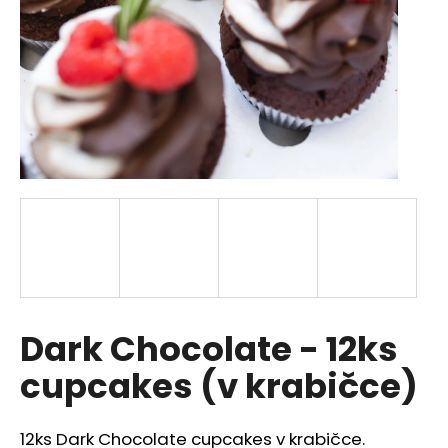
a
j
í
t
?
HLEDAT
D
Dark Chocolate - 12ks
o
p
cupcakes (v krabičce)
o
r
u
12ks Dark Chocolate cupcakes v krabičce.