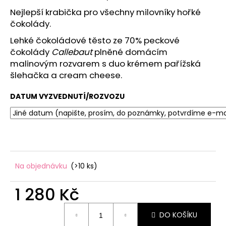
č
u
Nejlepší krabička pro všechny milovníky hořké
j
čokolády.
e
Lehké čokoládové těsto ze 70% peckové
m
čokolády
Callebaut
plněné domácím
e
malinovým rozvarem s duo krémem pařížská
šlehačka a cream cheese.
DATUM VYZVEDNUTÍ/ROZVOZU
Na objednávku
(>10 ks)
1 280 Kč
Měrná
DO KOŠÍKU
cena: