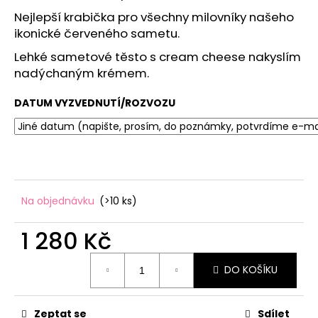
č
u
Nejlepší krabička pro všechny milovníky našeho
j
ikonické červeného sametu.
e
Lehké sametové těsto s cream cheese nakyslím
m
nadýchaným krémem.
e
DATUM VYZVEDNUTÍ/ROZVOZU
Na objednávku
(>10 ks)
1 280 Kč
Měrná
DO KOŠÍKU
cena:
Zeptat se
Sdílet