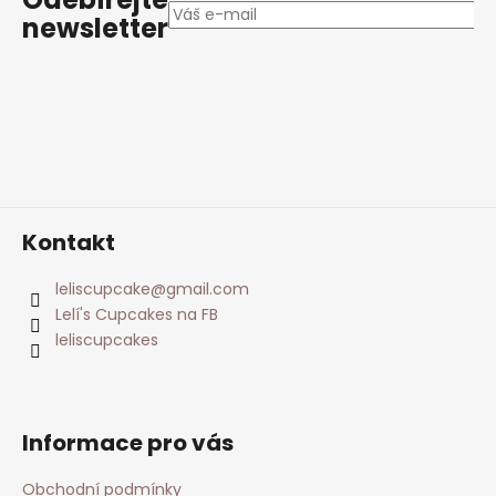
a
newsletter
t
í
Kontakt
leliscupcake
@
gmail.com
Lelí's Cupcakes na FB
leliscupcakes
Informace pro vás
Obchodní podmínky