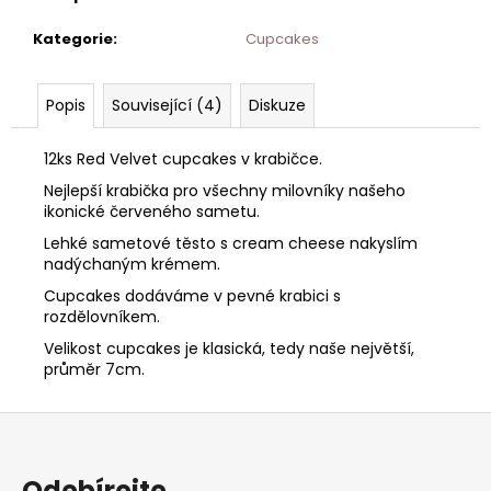
Kategorie
:
Cupcakes
Popis
Související (4)
Diskuze
12ks Red Velvet cupcakes v krabičce.
Nejlepší krabička pro všechny milovníky našeho
ikonické červeného sametu.
Lehké sametové těsto s cream cheese nakyslím
nadýchaným krémem.
Cupcakes dodáváme v pevné krabici s
rozdělovníkem.
Velikost cupcakes je klasická, tedy naše největší,
průměr 7cm.
Z
á
p
Odebírejte