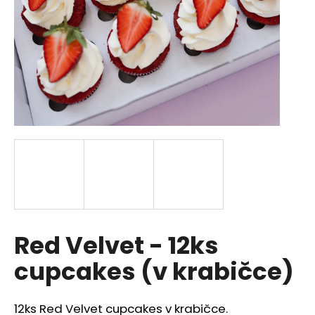
a
j
í
t
?
HLEDAT
D
Red Velvet - 12ks
o
p
cupcakes (v krabičce)
o
r
u
12ks Red Velvet cupcakes v krabičce.