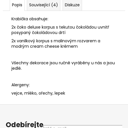
Popis
Související (4)
Diskuze
Krabička obsahuje:
2x čoko deluxe korpus s tekutou čokoládou uvnitř
posypaný čokoládovou drtí
2x vanilkový korpus s malinovým rozvarem a
modrým cream cheese krémem
Všechny dekorace jsou ručně vyráběny u nás a jsou
jedlé.
Alergeny:
vejce, mléko, ořechy, lepek
Z
á
p
Odebírejte