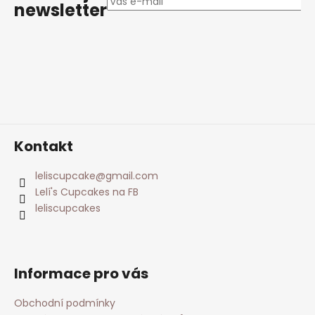
a
newsletter
t
í
Kontakt
leliscupcake
@
gmail.com
Lelí's Cupcakes na FB
leliscupcakes
Informace pro vás
Obchodní podmínky