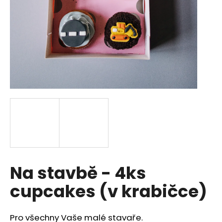
a
j
í
t
?
HLEDAT
D
Na stavbě - 4ks
o
p
cupcakes (v krabičce)
o
r
u
Pro všechny Vaše malé stavaře.