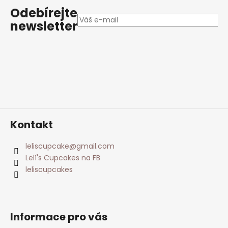
p
Odebírejte
a
newsletter
t
í
Kontakt
leliscupcake
@
gmail.com
Lelí's Cupcakes na FB
leliscupcakes
Informace pro vás