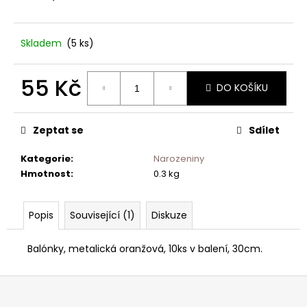
č
u
j
Skladem
(5 ks)
e
m
e
55 Kč
DO KOŠÍKU
Měrná
cena:
Zeptat se
Sdílet
Kategorie
:
Narozeniny
Hmotnost
:
0.3 kg
Popis
Související (1)
Diskuze
Balónky, metalická oranžová, 10ks v balení, 30cm.
Z
á