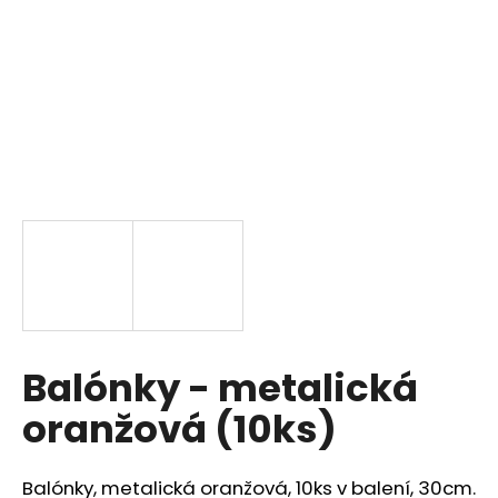
a
j
í
t
?
HLEDAT
D
Balónky - metalická
o
p
oranžová (10ks)
o
r
u
Balónky, metalická oranžová, 10ks v balení, 30cm.