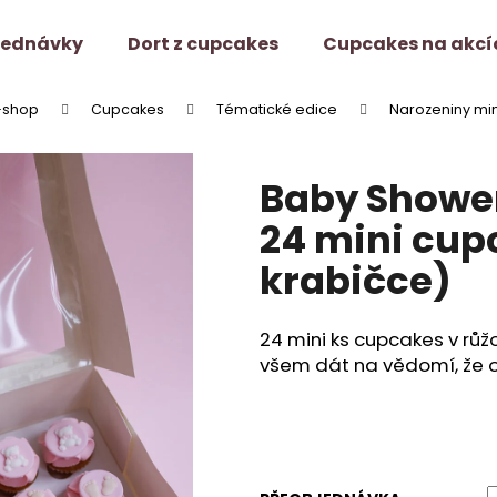
jednávky
Dort z cupcakes
Cupcakes na akcí
-shop
Cupcakes
Tématické edice
Narozeniny mi
Co potřebujete najít?
Baby Shower
HLEDAT
24 mini cup
krabičce)
Doporučujeme
24 mini ks cupcakes v růž
všem dát na vědomí, že 