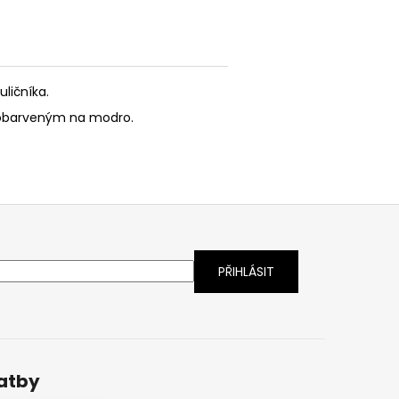
ličníka.
 obarveným na modro.
latby