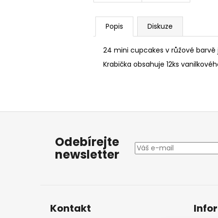
Popis
Diskuze
24 mini cupcakes v růžové barvě 
Krabička obsahuje 12ks vanilkov
Z
á
Odebírejte
p
newsletter
a
t
í
Kontakt
Info