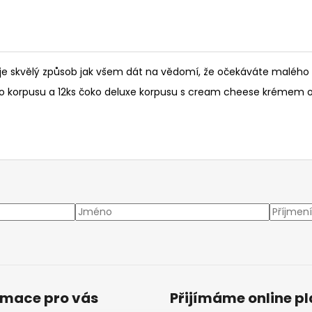
je skvělý způsob jak všem dát na vědomí, že očekáváte malého u
ého korpusu a 12ks čoko deluxe korpusu s cream cheese krémem
rmace pro vás
Přijímáme online p