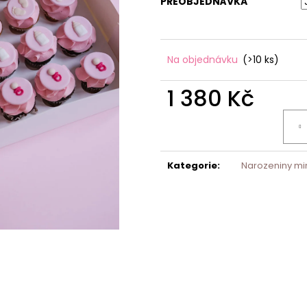
PŘEOBJEDNÁVKA
Na objednávku
(>10 ks)
1 380 Kč
Měrná
cena:
Kategorie
:
Narozeniny m