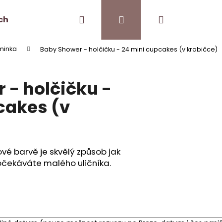
Hledat
Přihlášení
Nákupní
ch
Kontakt
Pro kavárny
minka
Baby Shower - holčičku - 24 mini cupcakes (v krabičce)
košík
 - holčičku -
cakes (v
ové barvě je skvělý způsob jak
očekáváte malého uličníka.