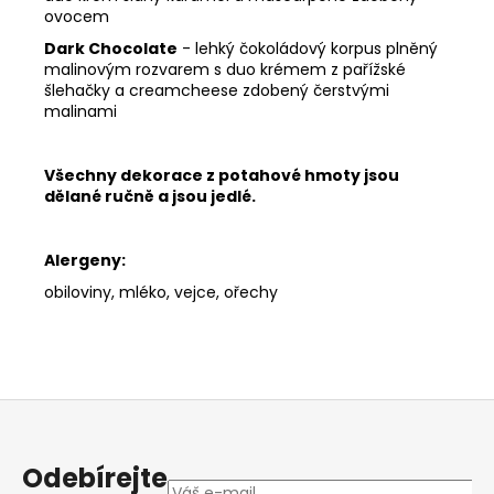
ovocem
Dark Chocolate
- lehký čokoládový korpus plněný
malinovým rozvarem s duo krémem z pařížské
šlehačky a creamcheese zdobený čerstvými
malinami
Všechny dekorace z potahové hmoty jsou
dělané ručně a jsou jedlé.
Alergeny:
obiloviny, mléko, vejce, ořechy
Z
á
p
Odebírejte