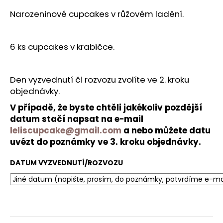
č
u
Narozeninové cupcakes v růžovém ladění.
j
e
m
6 ks cupcakes v krabičce.
e
Den vyzvednutí či rozvozu zvolíte ve 2. kroku
objednávky.
V případě, že byste chtěli jakékoliv pozdější
datum stačí napsat na e-mail
leliscupcake@gmail.com
a nebo můžete datu
uvézt do poznámky ve 3. kroku objednávky.
DATUM VYZVEDNUTÍ/ROZVOZU