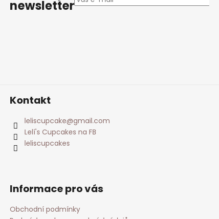
a
newsletter
t
í
Kontakt
leliscupcake
@
gmail.com
Lelí's Cupcakes na FB
leliscupcakes
Informace pro vás
Obchodní podmínky