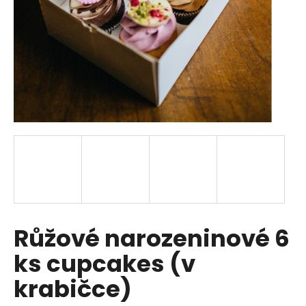
a
j
í
t
?
HLEDAT
D
Růžové narozeninové 6
o
p
ks cupcakes (v
o
r
krabičce)
u