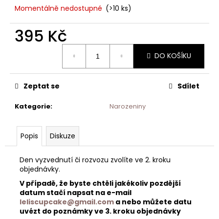
Momentálně nedostupné
(>10 ks)
395 Kč
Měrná
DO KOŠÍKU
cena:
Zeptat se
Sdílet
Kategorie
:
Narozeniny
Popis
Diskuze
Den vyzvednutí či rozvozu zvolíte ve 2. kroku
objednávky.
V případě, že byste chtěli jakékoliv pozdější
datum stačí napsat na e-mail
leliscupcake@gmail.com
a nebo můžete datu
uvézt do poznámky ve 3. kroku objednávky