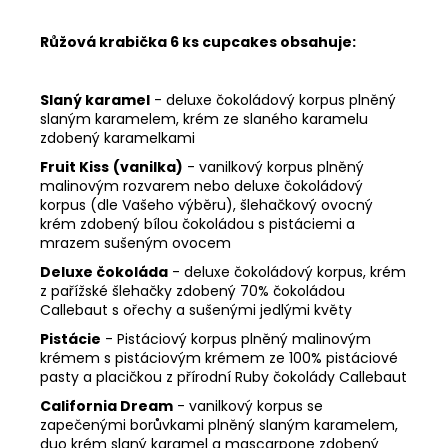
Růžová krabička 6 ks cupcakes obsahuje:
Slaný karamel
- deluxe čokoládový korpus plněný
slaným karamelem, krém ze slaného karamelu
zdobený karamelkami
Fruit Kiss
(vanilka)
- vanilkový korpus plněný
malinovým rozvarem nebo deluxe čokoládový
korpus (dle Vašeho výběru), šlehačkový ovocný
krém zdobený bílou čokoládou s pistáciemi a
mrazem sušeným ovocem
Deluxe čokoláda
- deluxe čokoládový korpus, krém
z pařížské šlehačky zdobený 70% čokoládou
Callebaut s ořechy a sušenými jedlými květy
Pistácie
-
Pistáciový korpus plněný malinovým
krémem s pistáciovým krémem ze 100% pistáciové
pasty a placičkou z přírodní Ruby čokolády Callebaut
California Dream
- vanilkový korpus se
zapečenými borůvkami plněný slaným karamelem,
duo krém slaný karamel a mascarpone zdobený