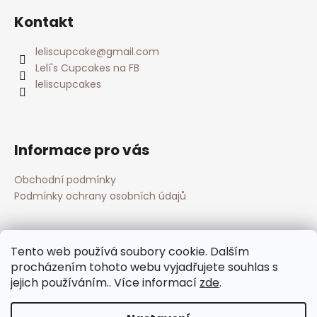
i
s
Kontakt
u
leliscupcake
@
gmail.com
Lelí's Cupcakes na FB
leliscupcakes
Informace pro vás
Obchodní podmínky
Podmínky ochrany osobních údajů
Přijímáme online platby
Tento web používá soubory cookie. Dalším
procházením tohoto webu vyjadřujete souhlas s
jejich používáním.. Více informací
zde
.