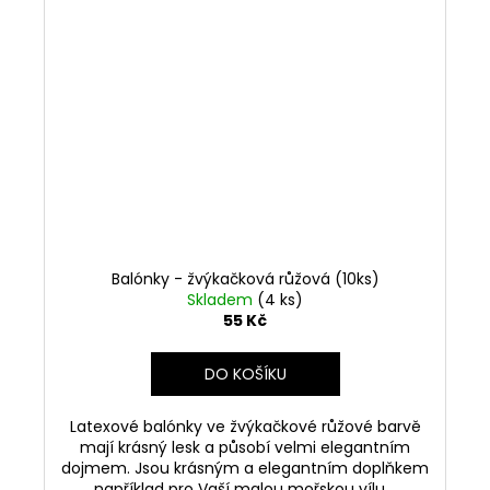
Balónky - žvýkačková růžová (10ks)
Skladem
(4 ks)
55 Kč
DO KOŠÍKU
Latexové balónky ve žvýkačkové růžové barvě
mají krásný lesk a působí velmi elegantním
dojmem. Jsou krásným a elegantním doplňkem
například pro Vaší malou mořskou vílu.