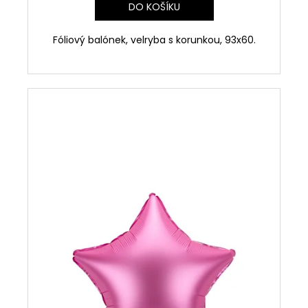
č
DO KOŠÍKU
u
j
Fóliový balónek, velryba s korunkou, 93x60.
e
m
e