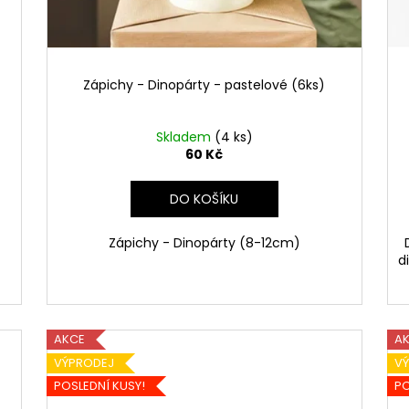
Zápichy - Dinopárty - pastelové (6ks)
Skladem
(4 ks)
60 Kč
DO KOŠÍKU
Zápichy - Dinopárty (8-12cm)
d
AKCE
A
VÝPRODEJ
V
POSLEDNÍ KUSY!
PO