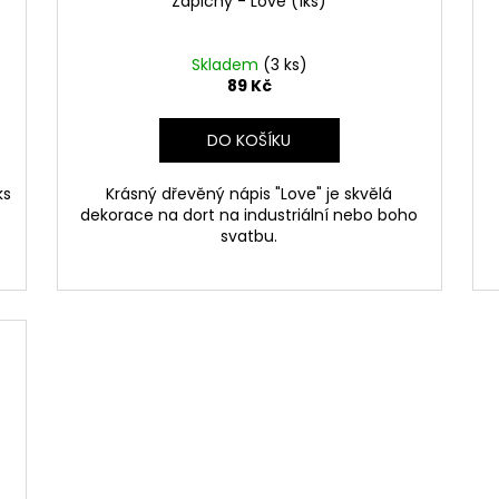
Zápichy - Love (1ks)
Skladem
(3 ks)
89 Kč
DO KOŠÍKU
ks
Krásný dřevěný nápis "Love" je skvělá
dekorace na dort na industriální nebo boho
svatbu.