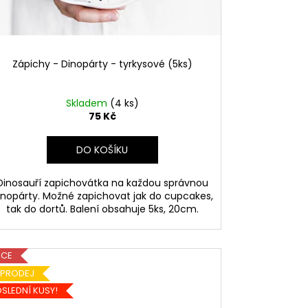
Zápichy - Dinopárty - tyrkysové (5ks)
Skladem
(4 ks)
75 Kč
DO KOŠÍKU
Dinosauří zapichovátka na každou správnou
inopárty. Možné zapichovat jak do cupcakes,
tak do dortů. Balení obsahuje 5ks, 20cm.
KCE
ÝPRODEJ
SLEDNÍ KUSY!