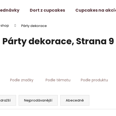
jednávky
Dort z cupcakes
Cupcakes na akcí
-shop
Párty dekorace
Co potřebujete najít?
Párty dekorace
, Strana 9
HLEDAT
Doporučujeme
Podle značky
Podle tématu
Podle produktu
jdražší
Nejprodávanější
Abecedně