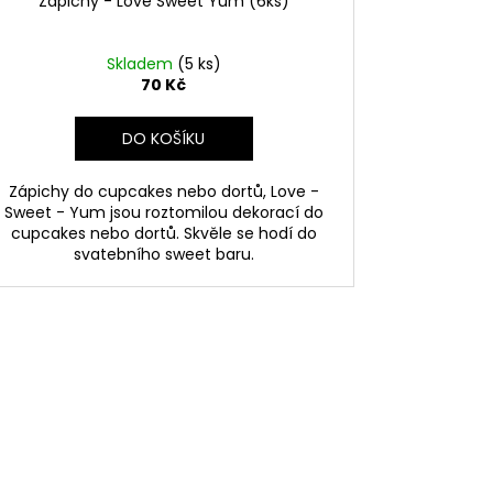
Zápichy - Love Sweet Yum (6ks)
Skladem
(5 ks)
70 Kč
DO KOŠÍKU
Zápichy do cupcakes nebo dortů, Love -
Sweet - Yum jsou roztomilou dekorací do
cupcakes nebo dortů. Skvěle se hodí do
svatebního sweet baru.