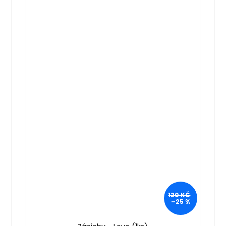
120 KČ
–25 %