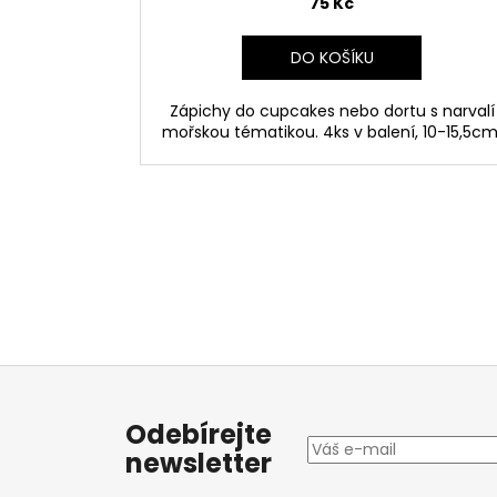
75 Kč
DO KOŠÍKU
Zápichy do cupcakes nebo dortu s narvalí
mořskou tématikou. 4ks v balení, 10-15,5cm
Z
á
Odebírejte
p
newsletter
a
t