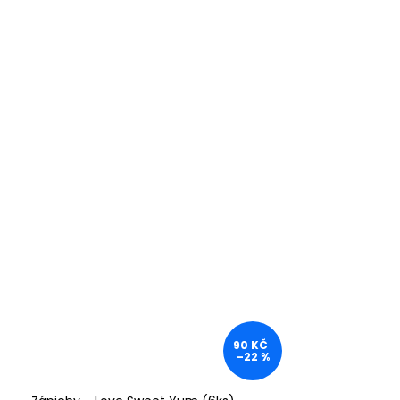
90 KČ
–22 %