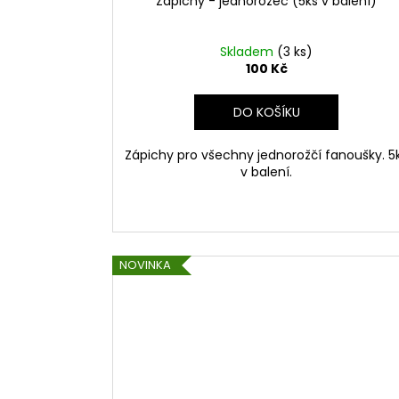
Zápichy - jednorožec (5ks v balení)
Skladem
(3 ks)
100 Kč
DO KOŠÍKU
Zápichy pro všechny jednorožčí fanoušky. 5
v balení.
NOVINKA