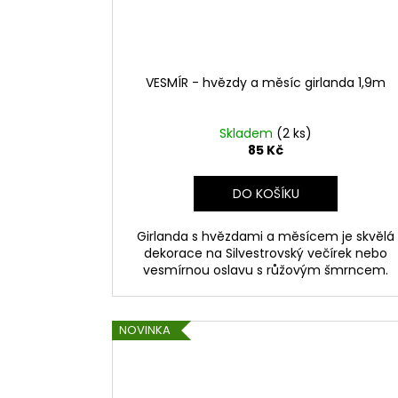
VESMÍR - hvězdy a měsíc girlanda 1,9m
Skladem
(2 ks)
85 Kč
DO KOŠÍKU
Girlanda s hvězdami a měsícem je skvělá
dekorace na Silvestrovský večírek nebo
vesmírnou oslavu s růžovým šmrncem.
NOVINKA