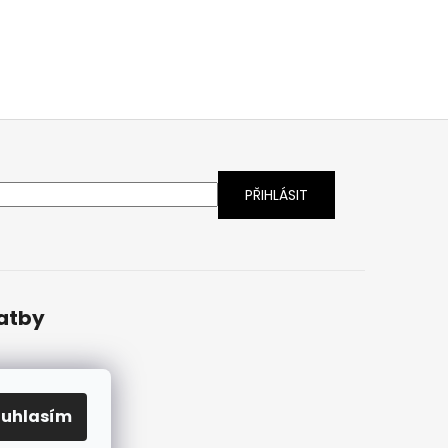
latby
ouhlasím