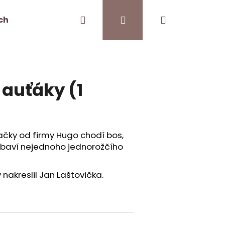
Hledat
Přihlášení
Nákupní
ch
Kontakt
Pro kavárny
košík
 auťáky (1
vačky od firmy Hugo chodí bos,
obaví nejednoho jednorožčího
 nakreslil Jan Laštovička.