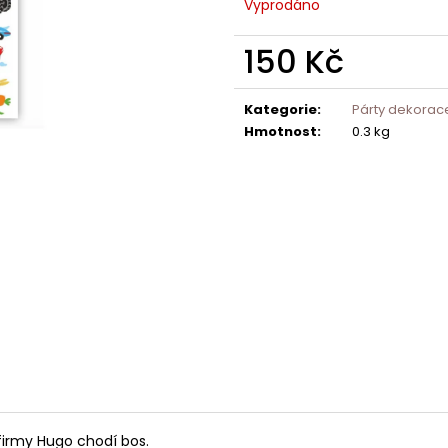
Vyprodáno
150 Kč
Měrná
cena:
Kategorie
:
Párty dekorac
Hmotnost
:
0.3 kg
 firmy Hugo chodí bos.