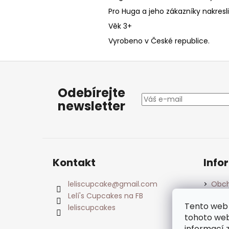
Pro Huga a jeho zákazníky nakresl
Věk 3+
Vyrobeno v České republice.
Z
á
Odebírejte
p
newsletter
a
t
í
Kontakt
Info
leliscupcake
@
gmail.com
Obch
Lelí's Cupcakes na FB
Podm
údaj
Tento web 
leliscupcakes
tohoto webu
informací