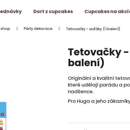
jednávky
Dort z cupcakes
Cupcakes na akcí
-shop
Párty dekorace
Tetovačky - auťáky (1 balení)
Co potřebujete najít?
Tetovačky -
HLEDAT
balení)
Originální a kvalitní teto
Doporučujeme
které udělají parádu a p
nadšence.
Pro Huga a jeho zákazníky