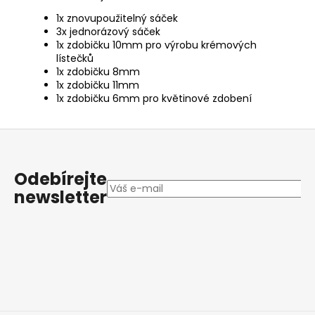
1x znovupoužitelný sáček
3x jednorázový sáček
1x zdobičku 10mm pro výrobu krémových
lístečků
1x zdobičku 8mm
1x zdobičku 11mm
1x zdobičku 6mm pro květinové zdobení
Z
á
p
Odebírejte
a
newsletter
t
í