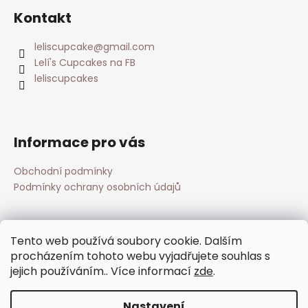
Kontakt
leliscupcake
@
gmail.com
Lelí's Cupcakes na FB
leliscupcakes
Informace pro vás
Obchodní podmínky
Podmínky ochrany osobních údajů
Přijímáme online platby
Tento web používá soubory cookie. Dalším
procházením tohoto webu vyjadřujete souhlas s
jejich používáním.. Více informací
zde
.
Nastavení