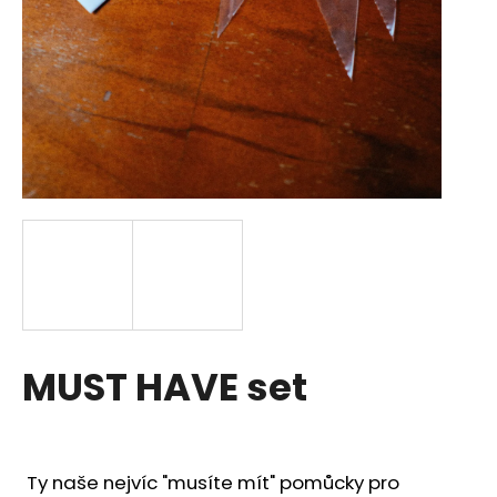
a
j
í
t
?
HLEDAT
D
MUST HAVE set
o
p
o
r
u
Ty naše nejvíc "musíte mít" pomůcky pro