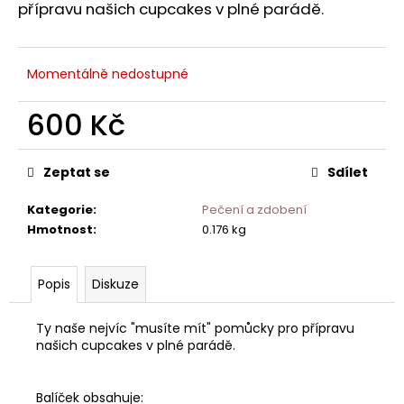
č
přípravu našich cupcakes v plné parádě.
u
j
e
Momentálně nedostupné
m
e
600 Kč
Měrná
cena:
Zeptat se
Sdílet
Kategorie
:
Pečení a zdobení
Hmotnost
:
0.176 kg
Popis
Diskuze
Ty naše nejvíc "musíte mít" pomůcky pro přípravu
našich cupcakes v plné parádě.
Balíček obsahuje: