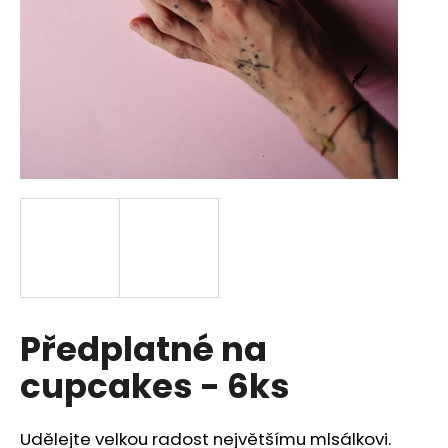
a
j
í
t
?
HLEDAT
D
Předplatné na
o
p
cupcakes - 6ks
o
r
u
Udělejte velkou radost největšímu mlsálkovi.