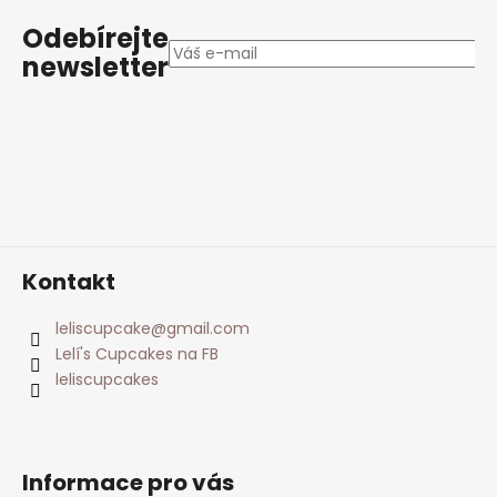
á
p
Odebírejte
a
newsletter
t
í
Kontakt
leliscupcake
@
gmail.com
Lelí's Cupcakes na FB
leliscupcakes
Informace pro vás