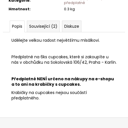
Kategorie
:
předplatné
Hmotnost
:
0.3 kg
Popis
Související (2)
Diskuze
Udělejte velkou radost největšímu mlsálkovi.
Předplatné na 6ks cupcakes, které si zakoupíte u
nás v obchůdku na Sokolovská 106/42, Praha - Karlín.
Předplatné NENÍ určeno na nákupy na e-shopu
a to ani na krabičky s cupcakes.
Krabičky na cupcakes nejsou součástí
předplatného.
Z