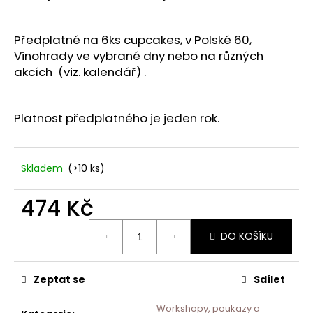
č
u
j
Předplatné na 6ks cupcakes, v Polské 60,
e
Vinohrady ve vybrané dny nebo na různých
m
akcích (viz. kalendář) .
e
Platnost předplatného je jeden rok.
Skladem
(>10 ks)
474 Kč
Měrná
DO KOŠÍKU
cena:
Zeptat se
Sdílet
Workshopy, poukazy a