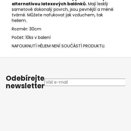
alternativou latexových balónků.
Mají lesklý
sametově dokonalý povrch, jsou pevnější a méné
tvárné. Můžete nafukovat jak vzduchem, tak
heliem.
Rozměr: 30cm
Počet: 10ks v balení
NAFOUKNUTÍ HÉLIEM NENÍ SOUČÁSTÍ PRODUKTU.
Z
á
p
Odebírejte
a
newsletter
t
í