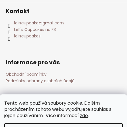
Kontakt
leliscupcake
@
gmail.com
Lelí's Cupcakes na FB
leliscupcakes
Informace pro vás
Obchodní podmínky
Podmínky ochrany osobních údajů
Přijímáme online platby
Tento web používá soubory cookie. Dalším
procházením tohoto webu vyjadřujete souhlas s
jejich používáním.. Více informací
zde
.