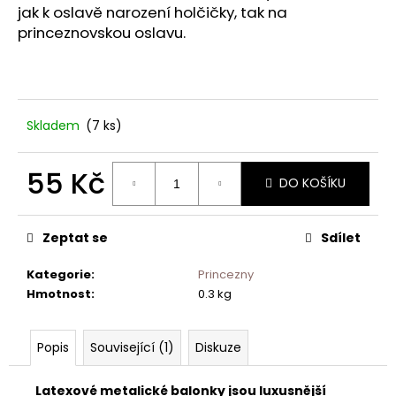
č
jak k oslavě narození holčičky, tak na
u
princeznovskou oslavu.
j
e
m
e
Skladem
(7 ks)
55 Kč
DO KOŠÍKU
Měrná
cena:
Zeptat se
Sdílet
Kategorie
:
Princezny
Hmotnost
:
0.3 kg
Popis
Související (1)
Diskuze
Latexové metalické balonky jsou luxusnější