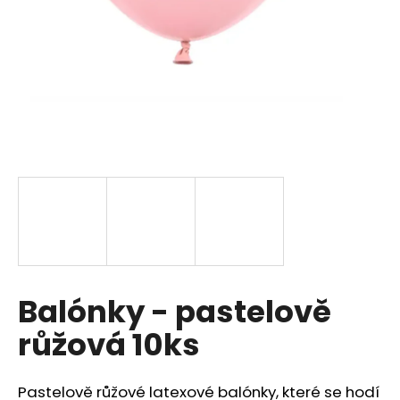
a
j
í
t
?
HLEDAT
D
Balónky - pastelově
o
p
růžová 10ks
o
r
u
Pastelově růžové latexové balónky, které se hodí