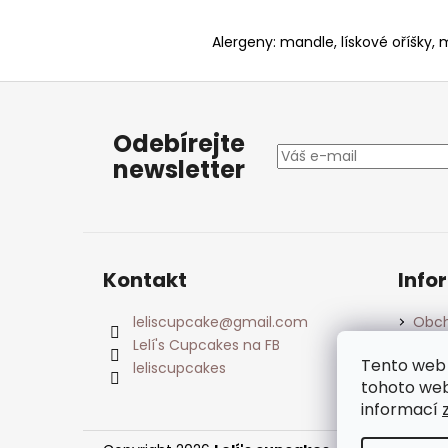
Alergeny: mandle, lískové oříšky, m
Z
á
Odebírejte
p
newsletter
a
t
í
Kontakt
Info
leliscupcake
@
gmail.com
Obch
Lelí's Cupcakes na FB
Podm
údaj
Tento web 
leliscupcakes
tohoto webu
informací