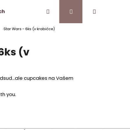
Hledat
Přihlášení
Nákupní
ch
Kontakt
Pro kavárny
Star Wars - 6ks (v krabičce)
košík
6ks (v
 odsud...ale cupcakes na Vašem
th you.