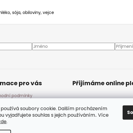
léko, sója, obiloviny, vejce
rmace pro vás
Přijímáme online p
odní podmínky
ínky ochrany osobních
ů
používá soubory cookie. Dalším procházením
S
 vyjadřujete souhlas s jejich používáním.. Více
zde
.