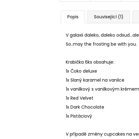
Popis
Související (1)
V galaxii daleko, daleko odsud...
So..may the frosting be with you.
Krabička 6ks obsahuje:
1x Čoko deluxe
1x Slaný karamel na vanilce
1x vanilkový s vanilkovým kréme
1x Red Velvet
1x Dark Chocolate
1x Pistáciový
V případě změny cupcakes na veg