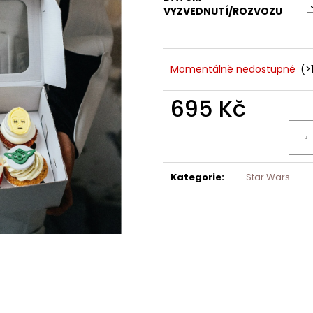
VYZVEDNUTÍ/ROZVOZU
Momentálně nedostupné
(>
695 Kč
Měrná
cena:
Kategorie
:
Star Wars