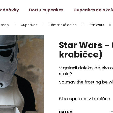
jednávky
Dort z cupcakes
Cupcakes na akcí
-shop
Cupcakes
Tématické edice
Star Wars
Co potřebujete najít?
Star Wars - 
HLEDAT
krabičce)
V galaxii daleko, daleko
Doporučujeme
stole?
So..may the frosting be wi
6ks cupcakes v krabičce.
DATUM