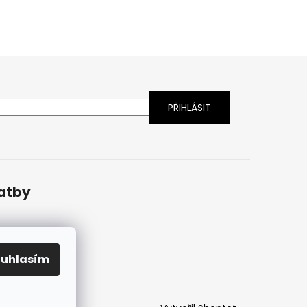
latby
ouhlasím