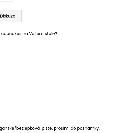
Diskuze
ale cupcakes na Vašem stole?
m
anské/bezlepková, pište, prosím, do poznámky.