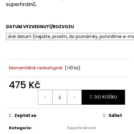
č
superhrdinů.
u
j
e
m
DATUM VYZVEDNUTÍ/ROZVOZU
e
Momentálně nedostupné
(>10 ks)
475 Kč
Měrná
DO KOŠÍKU
cena:
Zeptat se
Sdílet
Kategorie
:
Superhrdinové