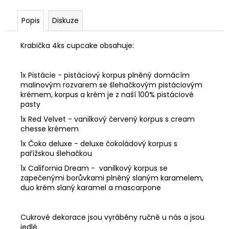
Popis
Diskuze
Krabička 4ks cupcake obsahuje:
1x Pistácie - pistáciový korpus plněný domácím
malinovým rozvarem se šlehačkovým pistáciovým
krémem, korpus a krém je z naší 100% pistáciové
pasty
1x Red Velvet - vanilkový červený korpus s cream
chesse krémem
1x Čoko deluxe
- deluxe čokoládový korpus s
pařížskou šlehačkou
1x California Dream - vanilkový korpus se
zapečenými borůvkami plněný slaným karamelem,
duo krém slaný karamel a mascarpone
Cukrové dekorace jsou vyráběny ručně u nás a jsou
jedlé.