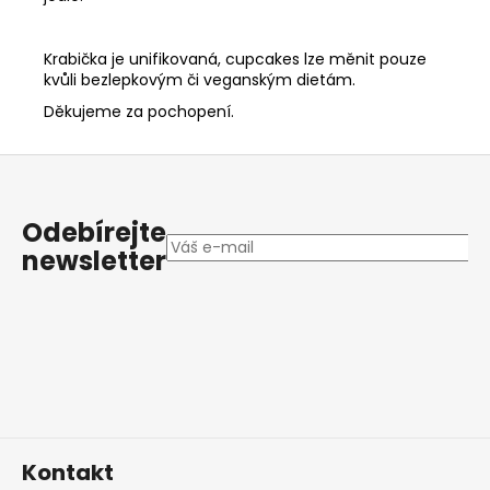
Krabička je unifikovaná, cupcakes lze měnit pouze
kvůli bezlepkovým či veganským dietám.
Děkujeme za pochopení.
Z
á
p
Odebírejte
a
newsletter
t
í
Kontakt