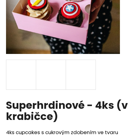
a
j
í
t
?
HLEDAT
D
Superhrdinové - 4ks (v
o
p
krabičce)
o
r
u
4ks cupcakes s cukrovým zdobením ve tvaru