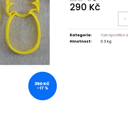
290 Kč
Měrná
cena:
Kategorie
:
Vykrajovátka a
Hmotnost
:
0.3 kg
350 KČ
–17 %