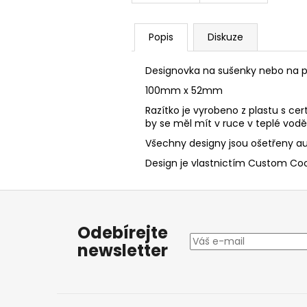
Popis
Diskuze
Designovka na sušenky nebo na p
100mm x 52mm
Razítko je vyrobeno z plastu s cer
by se měl mít v ruce v teplé vod
Všechny designy jsou ošetřeny au
Design je vlastnictím Custom Cook
Z
á
Odebírejte
p
newsletter
a
t
í