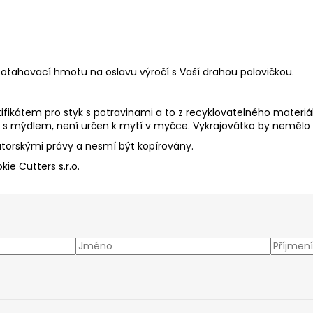
otahovací hmotu na oslavu výročí s Vaší drahou polovičkou.
tifikátem pro styk s potravinami a to z recyklovatelného materiá
ě s mýdlem, není určen k mytí v myčce. Vykrajovátko by neměl
torskými právy a nesmí být kopírovány.
ie Cutters s.r.o.