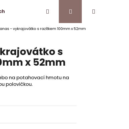
Hledat
Přihlášení
Nákupní
ch
Kontakt
Pro kavárny
anas - vykrajovátko s razítkem 100mm x 52mm
košík
krajovátko s
00mm x 52mm
ebo na potahovací hmotu na
ou polovičkou.