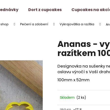
jednávky
Dort z cupcakes
Cupcakes na akcí
-shop
Pečení a zdobení
Vykrajovátka a razítka
An
Co potřebujete najít?
Ananas - vy
HLEDAT
razítkem 1
Designovka na sušenky n
Doporučujeme
oslavu výročí s Vaší drah
100mm x 52mm
Skladem
(2 ks)
350 Kč
–17 %