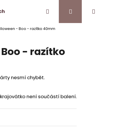
Hledat
Přihlášení
Nákupní
ch
Kontakt
Pro kavárny
lloween - Boo - razítko 40mm
košík
Boo - razítko
árty nesmí chybět.
krajovátko není součástí balení.