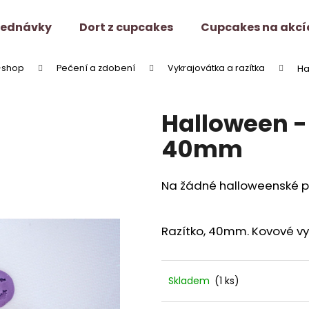
jednávky
Dort z cupcakes
Cupcakes na akcí
-shop
Pečení a zdobení
Vykrajovátka a razítka
Ha
Co potřebujete najít?
Halloween - 
HLEDAT
40mm
Na žádné halloweenské p
Doporučujeme
Razítko, 40mm. Kovové vy
Skladem
(1 ks)