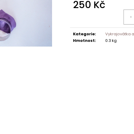
250 Kč
Měrná
cena:
Kategorie
:
Vykrajovátka a
Hmotnost
:
0.3 kg