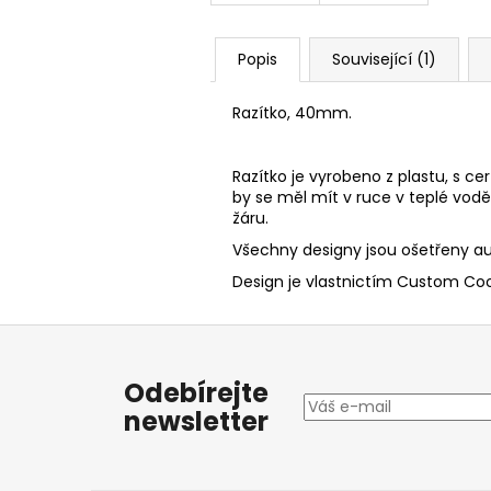
Popis
Související (1)
Razítko, 40mm.
Razítko je vyrobeno z plastu, s ce
by se měl mít v ruce v teplé vo
žáru.
Všechny designy jsou ošetřeny au
Design je vlastnictím Custom Cook
Z
á
Odebírejte
p
newsletter
a
t
í