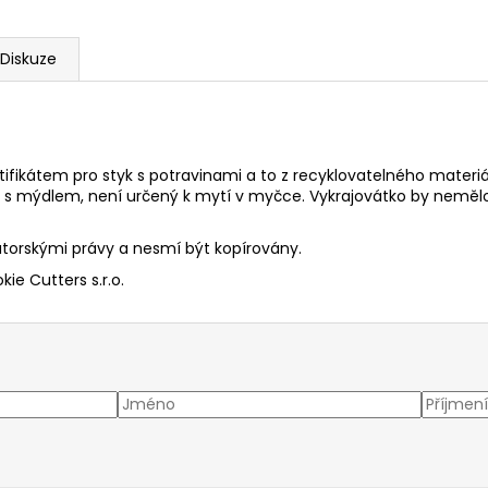
Diskuze
rtifikátem pro styk s potravinami a to z recyklovatelného materi
dě s mýdlem, není určený k mytí v myčce. Vykrajovátko by nemě
torskými právy a nesmí být kopírovány.
ie Cutters s.r.o.