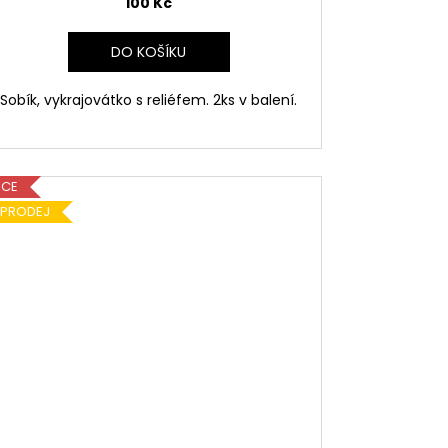
100 Kč
DO KOŠÍKU
Sobík, vykrajovátko s reliéfem. 2ks v balení.
KCE
ÝPRODEJ