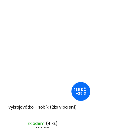
135 KČ
–25 %
Vykrajovátko - sobík (2ks v balení)
Skladem
(4 ks)