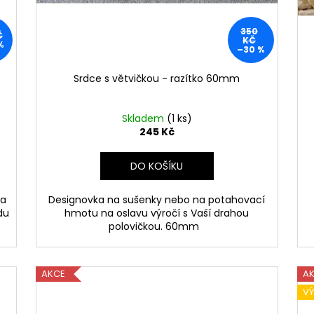
350
Č
KČ
%
–30 %
Srdce s větvičkou - razítko 60mm
Skladem
(1 ks)
245 Kč
DO KOŠÍKU
 a
Designovka na sušenky nebo na potahovací
du
hmotu na oslavu výročí s Vaší drahou
polovičkou. 60mm
AKCE
A
V