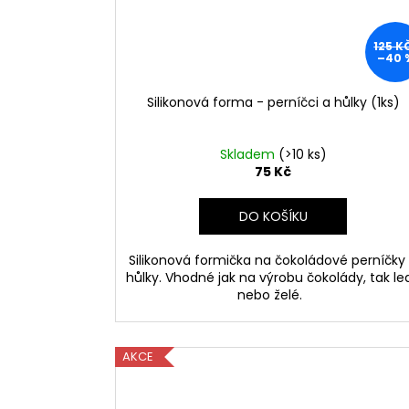
125 K
–40 
Silikonová forma - perníčci a hůlky (1ks)
Skladem
(>10 ks)
75 Kč
DO KOŠÍKU
Silikonová formička na čokoládové perníčky
hůlky. Vhodné jak na výrobu čokolády, tak le
nebo želé.
AKCE