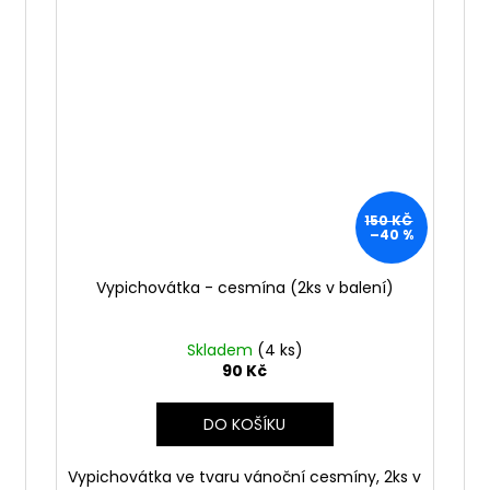
150 KČ
–40 %
Vypichovátka - cesmína (2ks v balení)
Skladem
(4 ks)
90 Kč
DO KOŠÍKU
Vypichovátka ve tvaru vánoční cesmíny, 2ks v