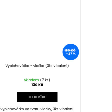
180 KČ
–27 %
Vypichovátka - vločka (3ks v balení)
Skladem
(7 ks)
130 Kč
DO KOŠÍKU
Vypichovátko ve tvaru vločky, 3ks v balení.