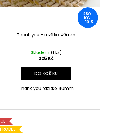
250
KČ
–10 %
Thank you - razítko 40mm
Skladem
(1 ks)
225 Kč
DO KOŠÍKU
Thank you razítko 40mm
KCE
ÝPRODEJ