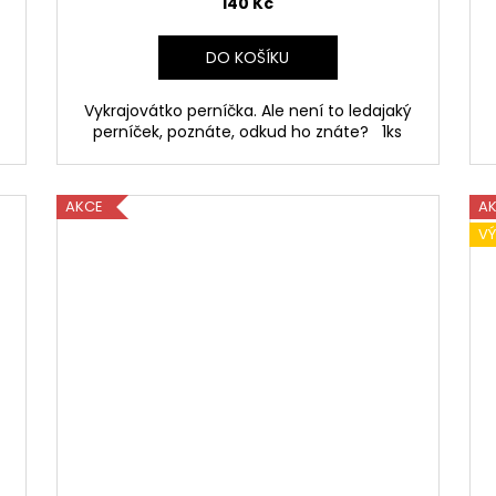
140 Kč
DO KOŠÍKU
Vykrajovátko perníčka. Ale není to ledajaký
perníček, poznáte, odkud ho znáte? 1ks
AKCE
A
V