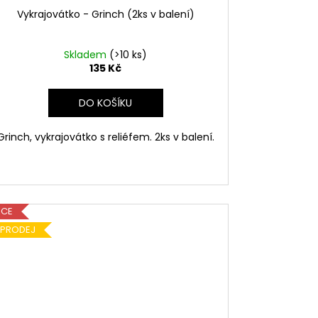
Vykrajovátko - Grinch (2ks v balení)
Skladem
(>10 ks)
135 Kč
DO KOŠÍKU
Grinch, vykrajovátko s reliéfem. 2ks v balení.
KCE
ÝPRODEJ