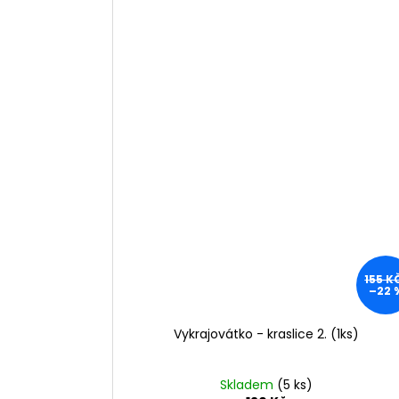
155 K
–22 
Vykrajovátko - kraslice 2. (1ks)
Skladem
(5 ks)