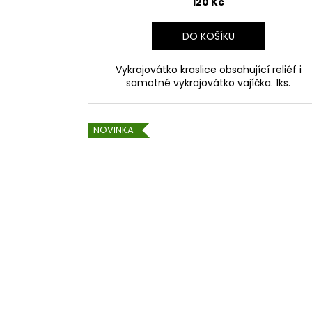
120 Kč
DO KOŠÍKU
Vykrajovátko kraslice obsahující reliéf i
samotné vykrajovátko vajíčka. 1ks.
NOVINKA