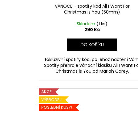
VÁNOCE - spotify kód All I Want For
Christmas is You (50mm)
Skladem
(1 ks)
290 Kč
DO KOŠÍKU
Exkluzivní spotify kód, po jehož načtení Vá
Spotify přehraje vánoční klasiku All I Want F
Christmas is You od Mariah Carey.
AKCE
VÝPRODEJ
POSLEDNÍ KUSY!