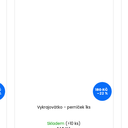
Č
180 KČ
%
–22 %
Vykrajovátko - perníček 1ks
Skladem
(>10 ks)