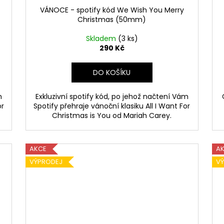
VÁNOCE - spotify kód We Wish You Merry
Christmas (50mm)
Skladem
(3 ks)
290 Kč
DO KOŠÍKU
m
Exkluzivní spotify kód, po jehož načtení Vám
or
Spotify přehraje vánoční klasiku All I Want For
Christmas is You od Mariah Carey.
AKCE
A
VÝPRODEJ
V