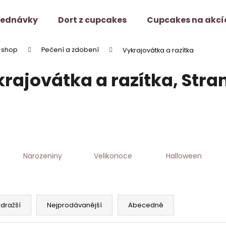
jednávky
Dort z cupcakes
Cupcakes na akcí
-shop
Pečení a zdobení
Vykrajovátka a razítka
Co potřebujete najít?
rajovátka a razítka
, Stra
HLEDAT
Doporučujeme
Narozeniny
Velikonoce
Halloween
jdražší
Nejprodávanější
Abecedně