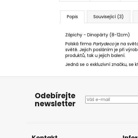
Popis
Související (3)
Zápichy - Dinopárty (8-12cm)
Polská firma
Partydeco
je na svět
světě. Jejich posláním je při výro
produktů, tak u jejich balení.
Jedná se o exkluzivní značku, se 
Z
á
Odebírejte
p
newsletter
a
t
í
Kontakt
Info