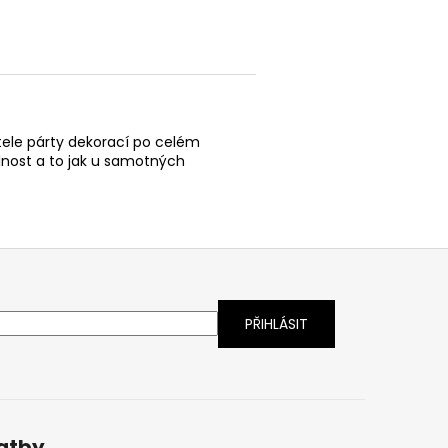
tele párty dekorací po celém
elnost a to jak u samotných
latby