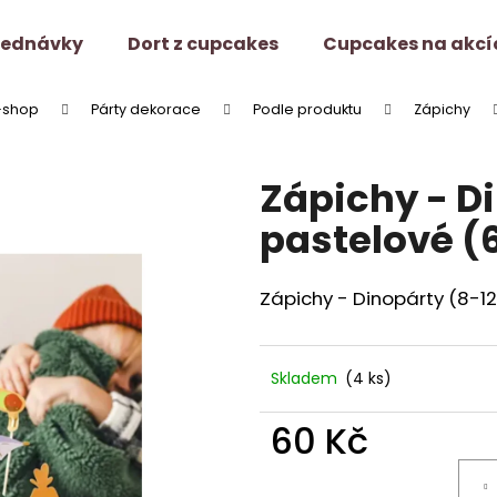
jednávky
Dort z cupcakes
Cupcakes na akcí
-shop
Párty dekorace
Podle produktu
Zápichy
Co potřebujete najít?
Zápichy - D
HLEDAT
pastelové (
Zápichy - Dinopárty (8-1
Doporučujeme
Skladem
(4 ks)
60 Kč
Měrná
cena: