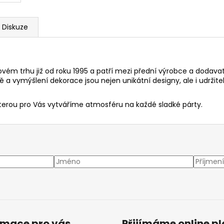
Diskuze
ovém trhu již od roku 1995 a patří mezi přední výrobce a dodava
bě a vymýšlení dekorace jsou nejen unikátní designy, ale i udržit
kterou pro Vás vytváříme atmosféru na každé sladké párty.
rmace pro vás
Přijímáme online p