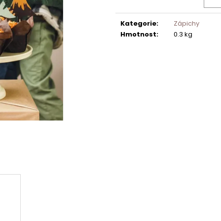
Kategorie
:
Zápichy
Hmotnost
:
0.3 kg