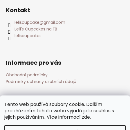
Kontakt
leliscupcake
@
gmail.com
Lelí's Cupcakes na FB
leliscupcakes
Informace pro vás
Obchodní podmínky
Podmínky ochrany osobních údajů
Přijímáme online platby
Tento web používá soubory cookie. Dalším
procházením tohoto webu vyjadřujete souhlas s
jejich používáním.. Více informací
zde
.