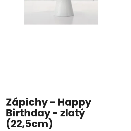
a
j
í
t
?
HLEDAT
D
Zápichy - Happy
o
p
Birthday - zlatý
o
r
(22,5cm)
u