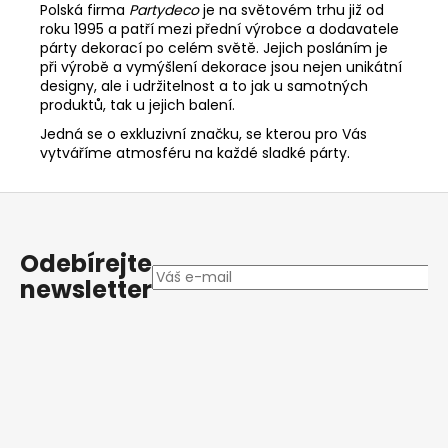
Polská firma
Partydeco
je na světovém trhu již od
roku 1995 a patří mezi přední výrobce a dodavatele
párty dekorací po celém světě. Jejich posláním je
při výrobě a vymýšlení dekorace jsou nejen unikátní
designy, ale i udržitelnost a to jak u samotných
produktů, tak u jejich balení.
Jedná se o exkluzivní značku, se kterou pro Vás
vytváříme atmosféru na každé sladké párty.
Z
á
p
Odebírejte
a
newsletter
t
í