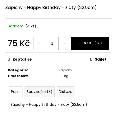
č
u
Zápichy - Happy Birthday - zlatý (22,5cm)
j
e
m
Skladem
(4 ks)
e
75 Kč
DO KOŠÍKU
Měrná
cena:
Zeptat se
Sdílet
Kategorie
:
Zápichy
Hmotnost
:
0.3 kg
Popis
Související (3)
Diskuze
Zápichy - Happy Birthday - zlatý (22,5cm)