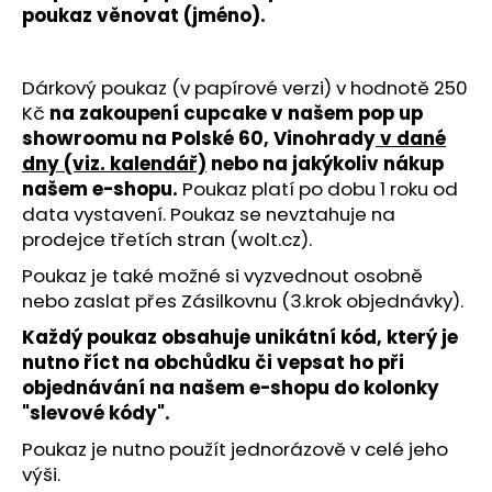
č
poukaz věnovat (jméno).
u
j
e
Dárkový poukaz (v papírové verzi) v hodnotě 250
m
Kč
na zakoupení cupcake v našem pop up
e
showroomu na Polské 60, Vinohrady
v dané
dny (viz. kalendář)
nebo na jakýkoliv nákup
našem e-shopu.
Poukaz platí po dobu 1 roku od
data vystavení. Poukaz se nevztahuje na
prodejce třetích stran (wolt.cz).
Poukaz je také možné si vyzvednout osobně
nebo zaslat přes Zásilkovnu (3.krok objednávky).
Každý poukaz obsahuje unikátní kód, který je
nutno říct na obchůdku či vepsat ho při
objednávání na našem e-shopu do kolonky
"slevové kódy".
Poukaz je nutno použít jednorázově v celé jeho
výši.