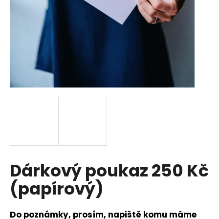
a
j
í
t
?
HLEDAT
D
Dárkový poukaz 250 Kč
o
p
(papírový)
o
r
u
Do poznámky, prosím, napiště komu máme