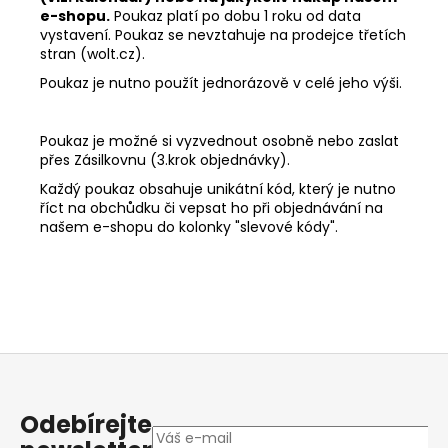
e-shopu.
Poukaz platí po dobu 1 roku od data
vystavení. Poukaz se nevztahuje na prodejce třetích
stran (wolt.cz).
Poukaz je nutno použít jednorázově v celé jeho výši.
Poukaz je možné si vyzvednout osobně nebo zaslat
přes Zásilkovnu (3.krok objednávky).
Každý poukaz obsahuje unikátní kód, který je nutno
říct na obchůdku či vepsat ho při objednávání na
našem e-shopu do kolonky "slevové kódy".
Z
á
p
Odebírejte
a