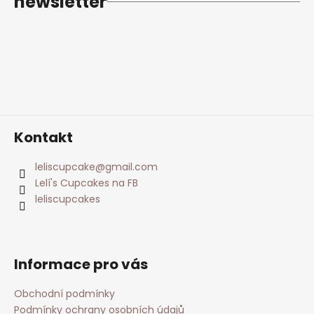
newsletter
t
í
Kontakt
leliscupcake
@
gmail.com
Lelí's Cupcakes na FB
leliscupcakes
Informace pro vás
Obchodní podmínky
Podmínky ochrany osobních údajů