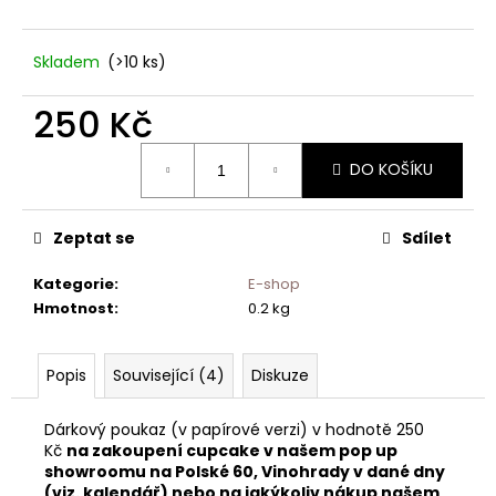
Skladem
(>10 ks)
250 Kč
Měrná
DO KOŠÍKU
cena:
Zeptat se
Sdílet
Kategorie
:
E-shop
Hmotnost
:
0.2 kg
Popis
Související (4)
Diskuze
Dárkový poukaz (v papírové verzi) v hodnotě 250
Kč
na zakoupení cupcake v našem pop up
showroomu na Polské 60, Vinohrady
v dané dny
(viz. kalendář)
nebo na jakýkoliv nákup našem