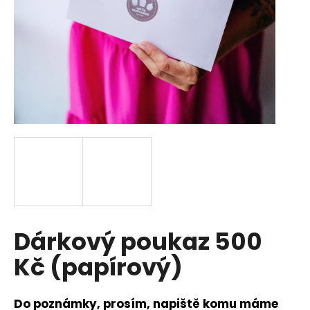
a
j
í
t
?
HLEDAT
D
Dárkový poukaz 500
o
p
Kč (papírový)
o
r
u
Do poznámky, prosím, napiště komu máme