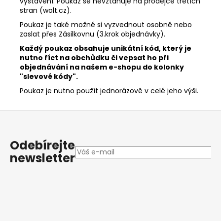
vystavení. Poukaz se nevztahuje na prodejce třetích
stran (wolt.cz).
Poukaz je také možné si vyzvednout osobně nebo
zaslat přes Zásilkovnu (3.krok objednávky).
Každý poukaz obsahuje unikátní kód, který je
nutno říct na obchůdku či vepsat ho při
objednávání na našem e-shopu do kolonky
"slevové kódy".
Poukaz je nutno použít jednorázově v celé jeho výši.
Z
á
p
Odebírejte
a
newsletter
t
í