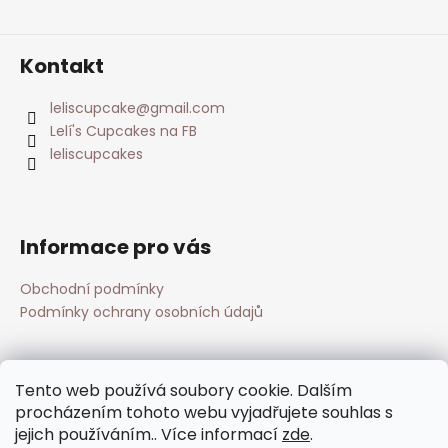
Kontakt
leliscupcake
@
gmail.com
Lelí's Cupcakes na FB
leliscupcakes
Informace pro vás
Obchodní podmínky
Podmínky ochrany osobních údajů
Přijímáme online platby
Tento web používá soubory cookie. Dalším
procházením tohoto webu vyjadřujete souhlas s
jejich používáním.. Více informací
zde
.