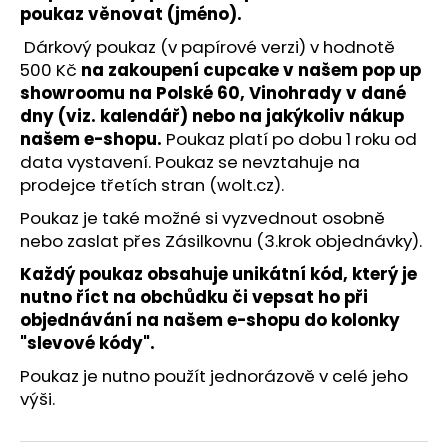
č
poukaz věnovat (jméno).
u
j
Dárkový poukaz (v papírové verzi) v hodnotě
e
500 Kč
na zakoupení cupcake v našem pop up
m
showroomu na Polské 60, Vinohrady
v dané
e
dny (viz. kalendář)
nebo na jakýkoliv nákup
našem e-shopu.
Poukaz platí po dobu 1 roku od
data vystavení. Poukaz se nevztahuje na
prodejce třetích stran (wolt.cz).
Poukaz je také možné si vyzvednout osobně
nebo zaslat přes Zásilkovnu (3.krok objednávky).
Každý poukaz obsahuje unikátní kód, který je
nutno říct na obchůdku či vepsat ho při
objednávání na našem e-shopu do kolonky
"slevové kódy".
Poukaz je nutno použít jednorázově v celé jeho
výši.