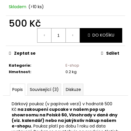
Skladem
(>10 ks)
500 Kč
Měrná
DO KOŠÍKU
cena:
Zeptat se
Sdílet
Kategorie
:
E-shop
Hmotnost
:
0.2 kg
Popis
Související (3)
Diskuze
Dárkový poukaz (v papírové verzi) v hodnotě 500
Kč
na zakoupení cupcake v našem pop up
showroomu na Polské 60, Vinohrady
v dané dny
(viz. kalendář)
nebo na jakýkoliv nákup našem
e-shopu.
Poukaz platí po dobu 1 roku od data