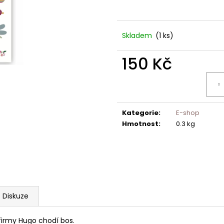
Skladem
(1 ks)
150 Kč
Měrná
cena:
Kategorie
:
E-shop
Hmotnost
:
0.3 kg
Diskuze
 firmy Hugo chodí bos.