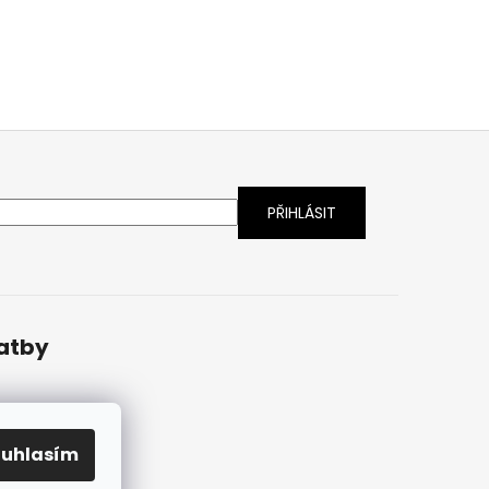
latby
ouhlasím