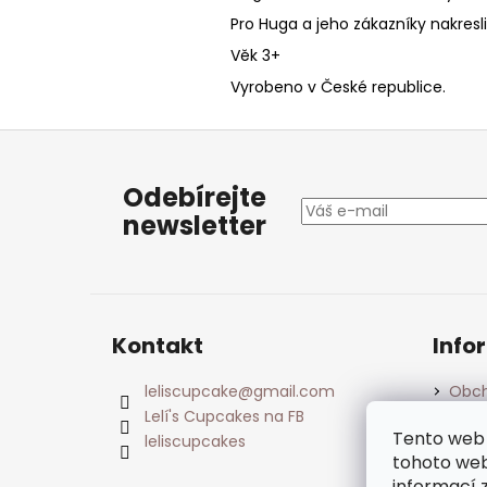
Pro Huga a jeho zákazníky nakresl
Věk 3+
Vyrobeno v České republice.
Z
á
Odebírejte
p
newsletter
a
t
í
Kontakt
Info
leliscupcake
@
gmail.com
Obch
Lelí's Cupcakes na FB
Podm
údaj
Tento web 
leliscupcakes
tohoto webu
informací