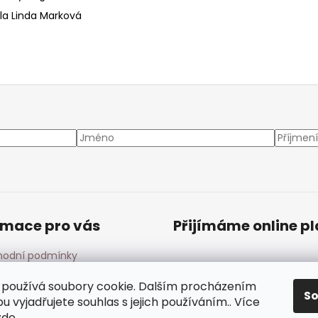
ila Linda Marková
rmace pro vás
Přijímáme online p
odní podmínky
ínky ochrany osobních
ů
používá soubory cookie. Dalším procházením
S
 vyjadřujete souhlas s jejich používáním.. Více
zde
.