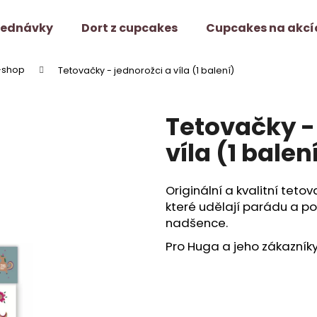
jednávky
Dort z cupcakes
Cupcakes na akcí
-shop
Tetovačky - jednorožci a víla (1 balení)
Co potřebujete najít?
Tetovačky -
HLEDAT
víla (1 balen
Originální a kvalitní teto
Doporučujeme
které udělají parádu a p
nadšence.
Pro Huga a jeho zákazníky