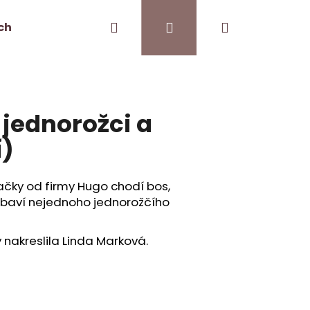
Hledat
Přihlášení
Nákupní
ch
Kontakt
Pro kavárny
košík
 jednorožci a
í)
vačky od firmy Hugo chodí bos,
obaví nejednoho jednorožčího
 nakreslila Linda Marková.