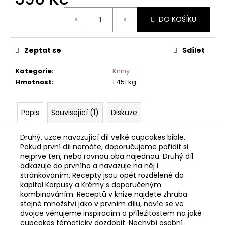
Měrná
DO KOŠÍKU
cena:
Zeptat se
Sdílet
Kategorie
:
Knihy
Hmotnost
:
1.451 kg
Popis
Související (1)
Diskuze
Druhý, uzce navazující díl velké cupcakes bible.
Pokud první díl nemáte, doporučujeme pořídit si
nejprve ten, nebo rovnou oba najednou. Druhý díl
odkazuje do prvního a navazuje na něj i
stránkováním. Recepty jsou opět rozdělené do
kapitol Korpusy a Krémy s doporučeným
kombinaváním. Receptů v knize najdete zhruba
stejné množství jako v prvním dílu, navíc se ve
dvojce věnujeme inspiracím a příležitostem na jaké
cupcakes tématicky dozdobit. Nechybí osobní