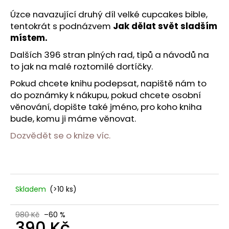
č
u
Úzce navazující druhý díl velké cupcakes bible,
j
tentokrát s podnázvem
Jak dělat svět sladším
e
místem.
m
Dalších 396 stran plných rad, tipů a návodů na
e
to jak na malé roztomilé dortíčky.
Pokud chcete knihu podepsat, napiště nám to
do poznámky k nákupu, pokud chcete osobní
věnování, dopište také jméno, pro koho kniha
bude, komu ji máme věnovat.
Dozvědět se o knize víc.
Skladem
(>10 ks)
980 Kč
–60 %
390 Kč