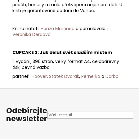
přiběh, bonusy a malé překvapení nejen pro děti. U
knih je garantované dodání do Vánoc.
Knihu nafotil
Honza Martinec
a pomalovala ji
Veronika Děrdová
.
CUPCAKE 2: Jak dělat svět sladším místem
1. vydání, 396 stran, velký formát A4, celobarevný
tisk, pevná vazba
partneři:
Hoover
,
Statek Dvořák
,
Pernerka
a
Darbo
Z
á
p
Odebírejte
a
newsletter
t
í