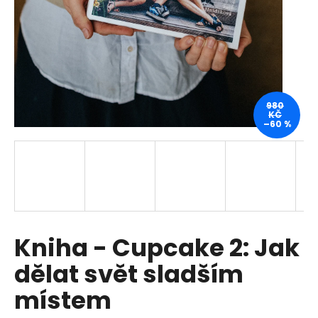
a
j
í
t
?
980
KČ
–60 %
HLEDAT
D
Kniha - Cupcake 2: Jak
o
p
dělat svět sladším
o
r
místem
u