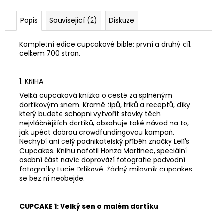
Popis
Související (2)
Diskuze
Kompletní edice cupcakové bible: první a druhý díl,
celkem 700 stran.
1. KNIHA
Velká cupcaková knížka o cestě za splněným
dortíkovým snem. Kromě tipů, triků a receptů, díky
který budete schopni vytvořit stovky těch
nejvláčnějších dortíků, obsahuje také návod na to,
jak upéct dobrou crowdfundingovou kampaň.
Nechybí ani celý podnikatelský příběh značky Lelí's
Cupcakes. Knihu nafotil Honza Martinec, speciální
osobní část navíc doprovází fotografie podvodní
fotografky Lucie Drlíkové. Žádný milovník cupcakes
se bez ní neobejde.
CUPCAKE 1: Velký sen o malém dortíku