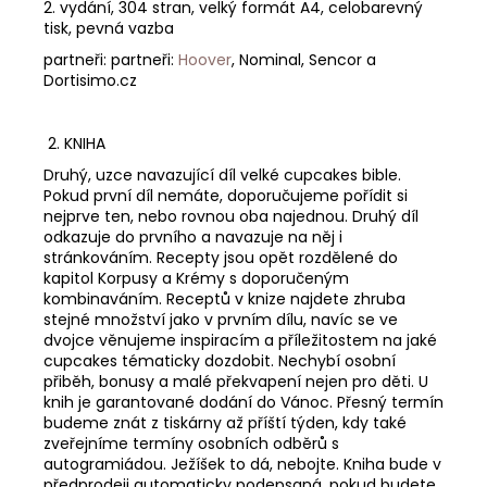
2. vydání, 304 stran, velký formát A4, celobarevný
tisk, pevná vazba
partneři: partneři:
Hoover
, Nominal, Sencor a
Dortisimo.cz
2. KNIHA
Druhý, uzce navazující díl velké cupcakes bible.
Pokud první díl nemáte, doporučujeme pořídit si
nejprve ten, nebo rovnou oba najednou. Druhý díl
odkazuje do prvního a navazuje na něj i
stránkováním. Recepty jsou opět rozdělené do
kapitol Korpusy a Krémy s doporučeným
kombinaváním. Receptů v knize najdete zhruba
stejné množství jako v prvním dílu, navíc se ve
dvojce věnujeme inspiracím a příležitostem na jaké
cupcakes tématicky dozdobit. Nechybí osobní
přiběh, bonusy a malé překvapení nejen pro děti. U
knih je garantované dodání do Vánoc. Přesný termín
budeme znát z tiskárny až příští týden, kdy také
zveřejníme termíny osobních odběrů s
autogramiádou. Ježíšek to dá, nebojte. Kniha bude v
předprodeji automaticky podepsaná, pokud budete