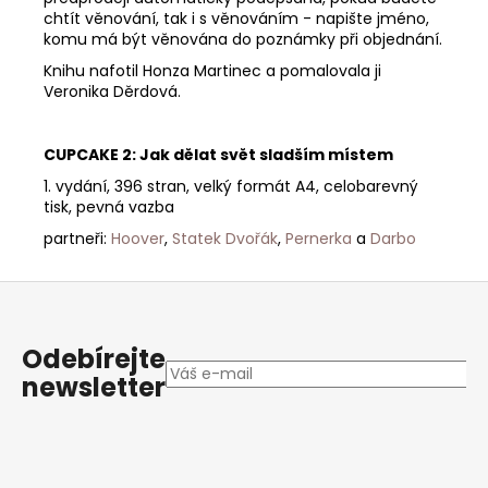
chtít věnování, tak i s věnováním - napište jméno,
komu má být věnována do poznámky při objednání.
Knihu nafotil Honza Martinec a pomalovala ji
Veronika Děrdová.
CUPCAKE 2: Jak dělat svět sladším místem
1. vydání, 396 stran, velký formát A4, celobarevný
tisk, pevná vazba
partneři:
Hoover
,
Statek Dvořák
,
Pernerka
a
Darbo
Z
á
p
Odebírejte
a
newsletter
t
í