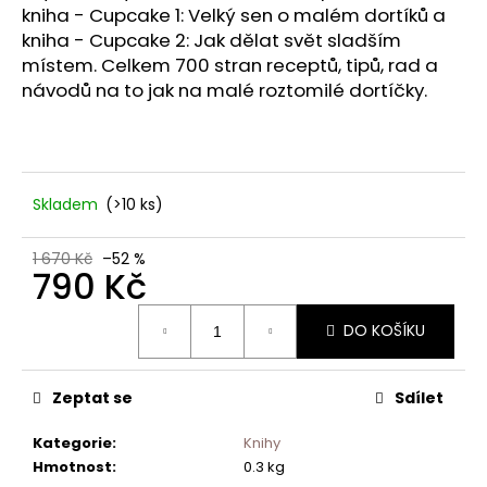
č
kniha - Cupcake 1: Velký sen o malém dortíků a
u
kniha - Cupcake 2: Jak dělat svět sladším
j
místem. Celkem 700 stran receptů, tipů, rad a
e
návodů na to jak na malé roztomilé dortíčky.
m
e
Skladem
(>10 ks)
1 670 Kč
–52 %
790 Kč
Měrná
DO KOŠÍKU
cena:
Zeptat se
Sdílet
Kategorie
:
Knihy
Hmotnost
:
0.3 kg