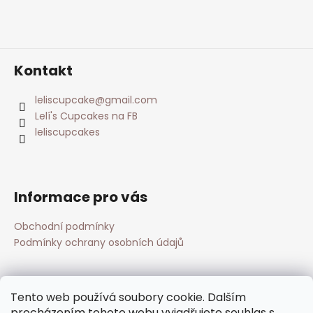
Kontakt
leliscupcake
@
gmail.com
Lelí's Cupcakes na FB
leliscupcakes
Informace pro vás
Obchodní podmínky
Podmínky ochrany osobních údajů
Přijímáme online platby
Tento web používá soubory cookie. Dalším
procházením tohoto webu vyjadřujete souhlas s