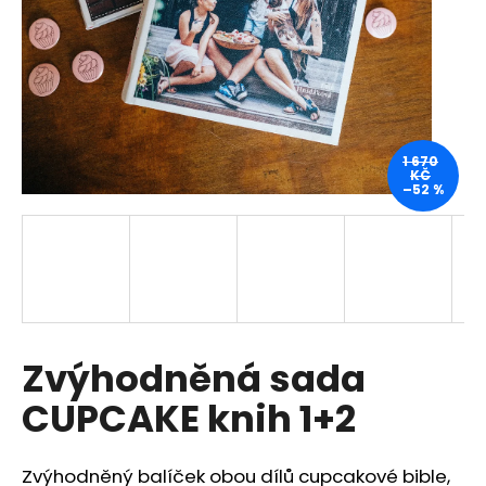
a
j
í
t
?
1 670
KČ
–52 %
HLEDAT
D
Zvýhodněná sada
o
p
CUPCAKE knih 1+2
o
r
u
Zvýhodněný balíček obou dílů cupcakové bible,