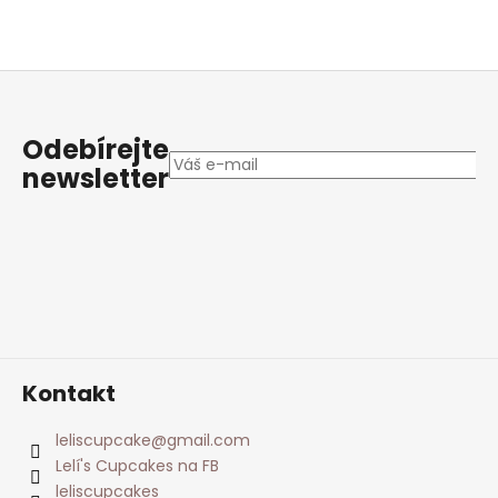
Z
á
p
Odebírejte
a
newsletter
t
í
Kontakt
leliscupcake
@
gmail.com
Lelí's Cupcakes na FB
leliscupcakes