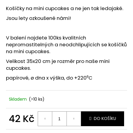
č
u
Košíčky na mini cupcakes a ne jen tak ledajaké.
j
Jsou lety ozkoušené námi!
e
m
e
V balení najdete 100ks kvalitních
nepromastitelných a neodchlipujících se košíčků
na mini cupcakes.
Velikost 35x20 cm je rozměr pro naše mini
cupcakes.
papírové, ø dna x výška, do +220⁰C
Skladem
(>10 ks)
42 Kč
DO KOŠÍKU
Měrná
cena: