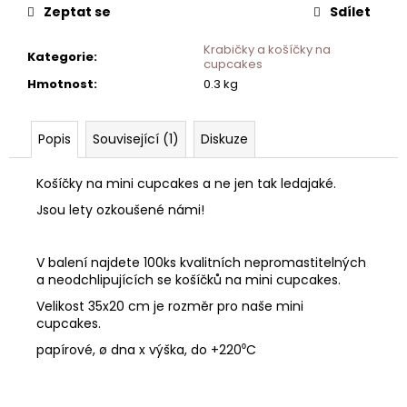
Zeptat se
Sdílet
Krabičky a košíčky na
Kategorie
:
cupcakes
Hmotnost
:
0.3 kg
Popis
Související (1)
Diskuze
Košíčky na mini cupcakes a ne jen tak ledajaké.
Jsou lety ozkoušené námi!
V balení najdete 100ks kvalitních nepromastitelných
a neodchlipujících se košíčků na mini cupcakes.
Velikost 35x20 cm je rozměr pro naše mini
cupcakes.
papírové, ø dna x výška, do +220⁰C