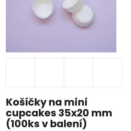
a
j
í
t
?
HLEDAT
D
Košíčky na mini
o
p
cupcakes 35x20 mm
o
r
(100ks v balení)
u