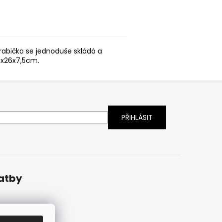
rabička se jednoduše skládá a
34x26x7,5cm.
latby