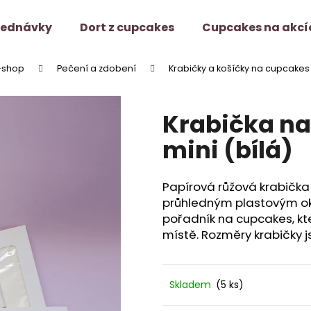
jednávky
Dort z cupcakes
Cupcakes na akcí
-shop
Pečení a zdobení
Krabičky a košíčky na cupcakes
Co potřebujete najít?
Krabička na
HLEDAT
mini (bílá)
Papírová růžová krabička
Doporučujeme
průhledným plastovým ok
pořadník na cupcakes, kt
místě. Rozměry krabičky 
Skladem
(5 ks)