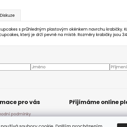
Diskuze
 cupcakes s průhledným plastovým okénkem navrchu krabičky. K
a cupcakes, který je drží pevně na místě. Rozměry krabičky jsou 
rmace pro vás
Přijímáme online p
odní podmínky
ínky ochrany osobních
ů
používá soubory cookie. Dalším procházením