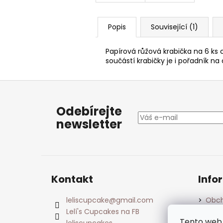
Popis
Související (1)
Papírová růžová krabička na 6 ks
součástí krabičky je i pořadník n
Z
á
Odebírejte
p
newsletter
a
t
í
Kontakt
Info
leliscupcake
@
gmail.com
Obch
Lelí's Cupcakes na FB
Podm
údaj
Tento web 
leliscupcakes