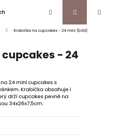
Hledat
Přihlášení
Nákupní
ch
Kontakt
Pro kavárny
Krabička na cupcakes - 24 mini (bílá)
košík
 cupcakes - 24
 na 24 mini cupcakes s
énkem. Krabička obsahuje i
erý drží cupcakes pevně na
jsou 34x26x7,5cm.