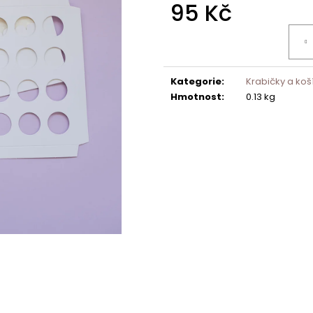
95 Kč
Měrná
cena:
Kategorie
:
Krabičky a ko
Hmotnost
:
0.13 kg