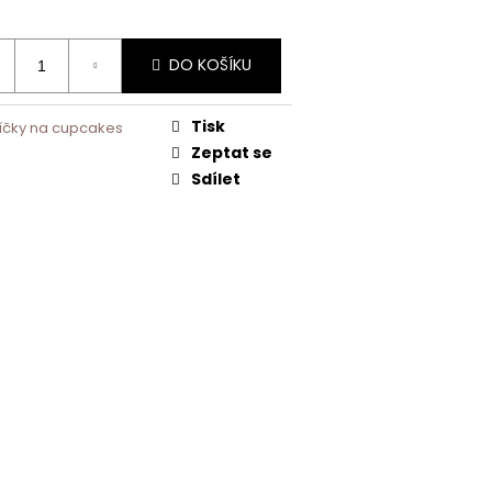
DO KOŠÍKU
Tisk
šíčky na cupcakes
Zeptat se
Sdílet