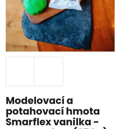
a
j
í
t
?
HLEDAT
D
Modelovací a
o
p
potahovací hmota
o
r
Smarflex vanilka -
u