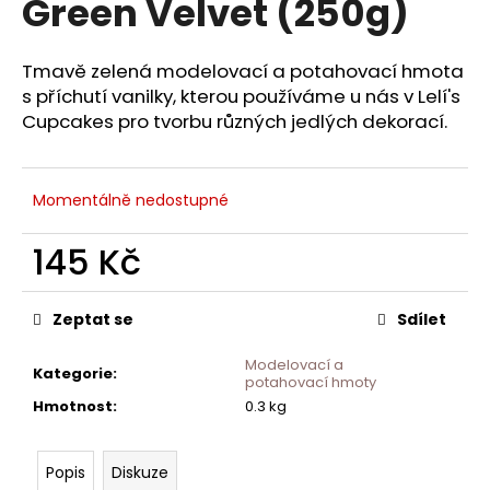
Green Velvet (250g)
č
u
j
Tmavě zelená modelovací a potahovací hmota
e
s příchutí vanilky, kterou používáme u nás v Lelí's
m
Cupcakes pro tvorbu různých jedlých dekorací.
e
Momentálně nedostupné
145 Kč
Měrná
cena:
Zeptat se
Sdílet
Modelovací a
Kategorie
:
potahovací hmoty
Hmotnost
:
0.3 kg
Popis
Diskuze