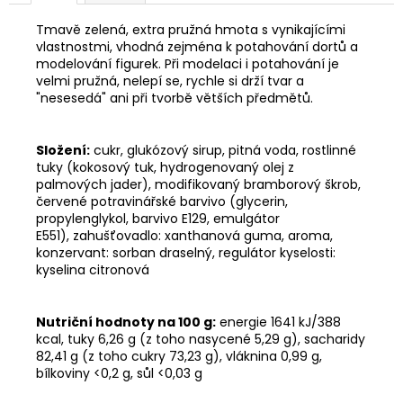
Tmavě zelená, extra pružná hmota s vynikajícími
vlastnostmi, vhodná zejména k potahování dortů a
modelování figurek. Při modelaci i potahování je
velmi pružná, nelepí se, rychle si drží tvar a
"nesesedá" ani při tvorbě větších předmětů.
Složení:
cukr, glukózový sirup, pitná voda, rostlinné
tuky (kokosový tuk, hydrogenovaný olej z
palmových jader), modifikovaný bramborový škrob,
červené potravinářské barvivo (glycerin,
propylenglykol, barvivo E129, emulgátor
E551), zahušťovadlo: xanthanová guma, aroma,
konzervant: sorban draselný, regulátor kyselosti:
kyselina citronová
Nutriční hodnoty na 100 g:
energie 1641 kJ/388
kcal, tuky 6,26 g (z toho nasycené 5,29 g), sacharidy
82,41 g (z toho cukry 73,23 g), vláknina 0,99 g,
bílkoviny <0,2 g, sůl <0,03 g