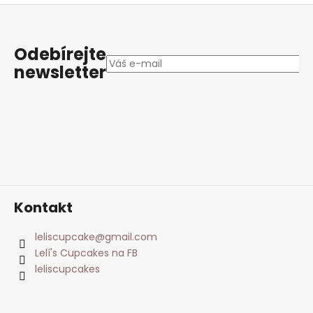
Z
á
p
Odebírejte
a
newsletter
t
í
Kontakt
leliscupcake
@
gmail.com
Lelí's Cupcakes na FB
leliscupcakes