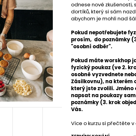
odnese nové zkušenosti, sk
dortíků, který si sám nazd
abychom je mohli nad šál
Pokud nepotřebujete fyz
prosím, do poznámky (3
"osobní odběr".
Pokud máte worskhop ja
fyzický poukaz (ve 2. kro
osobně vyzvednete nebo
Zásilkovnu), na kterém 
který jste zvolili. Jmé
napsat na poukazy sami
poznámky (3. krok obje
Vás.
Více o kurzu si přečtěte v