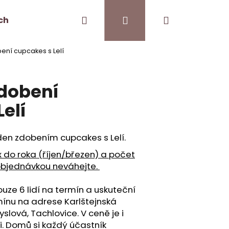
Hledat
Přihlášení
Nákupní
ch
Kontakt
Pro kavárny
ní cupcakes s Lelí
košík
dobení
elí
 den zdobením cupcakes s Lelí.
do roka (říjen/březen) a počet
 objednávkou neváhejte.
ze 6 lidí na termín a uskuteční
ínu na adrese Karlštejnská
yslová, Tachlovice. V ceně je i
i. Domů si každý účastník