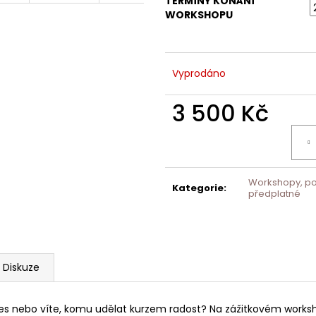
TERMÍNY KONÁNÍ
WORKSHOPU
Vyprodáno
3 500 Kč
Měrná
cena:
Workshopy, p
Kategorie
:
předplatné
Diskuze
s nebo víte, komu udělat kurzem radost? Na zážitkovém worksho