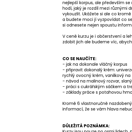
nejlepší korpus, ale především se
hodí, jaký je rozdíl mezi různými
vykouzlit. Ukážete si ale co kro
a budete moci jí vyzpovídat co se
si odnesete nejen spoustu informa
V ceně kurzu je i občerstvení a l
zdobit jich ale budeme víc, abyc
CO SE NAUČÍTE:
- jak na dokonale vláčný korpus
- připravit dokonalý krém: unive
rychlý ovocný krém, vanilkový na
- návod na malinový rozvar, slaný
- práci s cukrářským sáčkem a tre
- základy práce s potahovou hmo
Kromě 6 vlastnoručně nazdobenýc
informací, že se vám hlava nebude
DŮLEŽITÁ POZNÁMKA:
Kurzy jsou pouze po osmi lidech, 