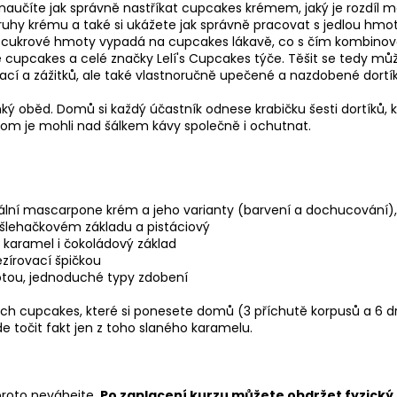
 naučíte jak správně nastříkat cupcakes krémem, jaký je rozdíl m
 druhy krému a také si ukážete jak správně pracovat s jedlou hmo
mě cukrové hmoty vypadá na cupcakes lákavě, co s čím kombinovat
 cupcakes a celé značky Lelí's Cupcakes týče. Těšit se tedy může
cí a zážitků, ale také vlastnoručně upečené a nazdobené dortík
ehký oběd. Domů si každý účastník odnese krabičku šesti dortíků,
hom je mohli nad šálkem kávy společně i ochutnat.
rzální mascarpone krém a jeho varianty (barvení a dochucování)
 šlehačkovém základu a pistáciový
 karamel i čokoládový základ
zírovací špičkou
tou, jednoduché typy zdobení
h cupcakes, které si ponesete domů (3 příchutě korpusů a 6 dr
 točit fakt jen z toho slaného karamelu.
proto neváhejte.
Po zaplacení kurzu můžete obdržet fyzický 