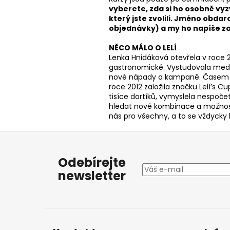
vyberete, zda si ho osobně vy
který jste zvolili. Jméno obd
objednávky) a my ho napíše za
NĚCO MÁLO O LELÍ
Lenka Hnidáková otevřela v roce 2
gastronomické. Vystudovala mediál
nové nápady a kampaně. Časem ale
roce 2012 založila značku Lelí’s C
tisíce dortíků, vymyslela nespoče
hledat nové kombinace a možnosti
nás pro všechny, a to se vždycky 
Z
á
Odebírejte
p
newsletter
a
t
í