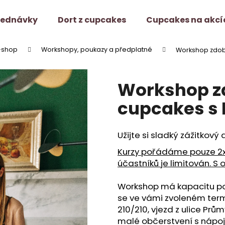
jednávky
Dort z cupcakes
Cupcakes na akcí
-shop
Workshopy, poukazy a předplatné
Workshop zdobe
Co potřebujete najít?
Workshop z
HLEDAT
cupcakes s L
Užijte si sladký zážitkový
Doporučujeme
Kurzy pořádáme pouze 2x 
účastníků je limitován. S
Workshop má kapacitu pou
se ve vámi zvoleném term
210/210, vjezd z ulice Prům
malé občerstvení s nápoj