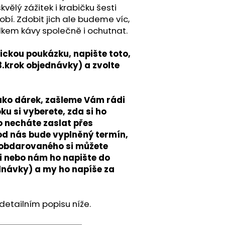
vělý zážitek i krabičku šesti
obí. Zdobit jich ale budeme víc,
kem kávy společně i ochutnat.
ickou poukázku, napište toto,
.krok objednávky) a zvolte
ko dárek, zašleme Vám rádi
ku si vyberete, zda si ho
 necháte zaslat přes
od nás bude vyplněný termín,
no obdarovaného si můžete
 nebo nám ho napište do
dnávky) a my ho napíše za
 detailním popisu níže.