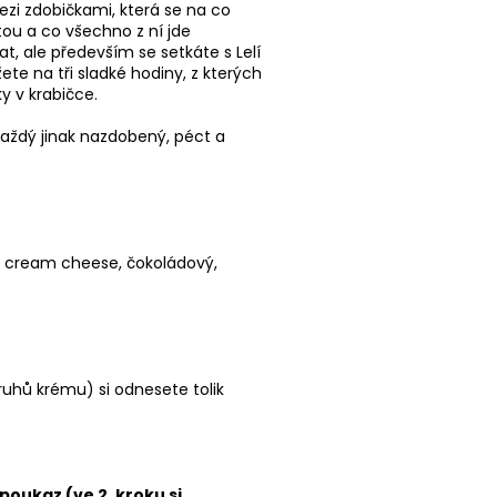
ezi zdobičkami, která se na co
tou a co všechno z ní jde
, ale především se setkáte s Lelí
te na tři sladké hodiny, z kterých
y v krabičce.
 každý jinak nazdobený, péct a
, cream cheese, čokoládový,
uhů krému) si odnesete tolik
poukaz (ve 2. kroku si