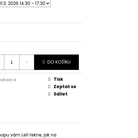
DO KOŠÍKU
Tisk
oukazy a
Zeptat se
Sdílet
pu vám Lelí řekne, jak na